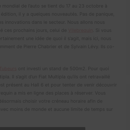
e mondial de l’auto se tient du 17 au 23 octobre à
e édition, il y a quelques nouveautés. Pas de panique,
es innovations dans le secteur. Nous allons nous
mé ces prochains jours, celui de
Vilebrequin
. Si vous
tainement une idée de quoi il s’agit, mais ici, nous
mment de Pierre Chabrier et de Sylvain Lévy. Ils co-
Tubeurs
ont investi un stand de 500m2. Pour quoi
pla. Il s’agit d’un Fiat Multipla qu’ils ont retravaillé
st présent au Hall 6 et pour tenter de venir découvrir
ebrequin a mis en ligne des places à réserver. Vous
ésormais choisir votre créneau horaire afin de
, avec moins de monde et aucune limite de temps sur