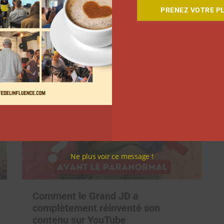
PRENEZ VOTRE PL
Suivant
Ne plus voir ce message !
Comment le Grand JD a
complètement réinventé son
contenu sur YouTube