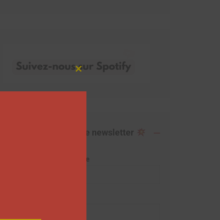
Close
this
module
Abonnez-vous à notre newsletter
Adresse de messagerie
Prénom