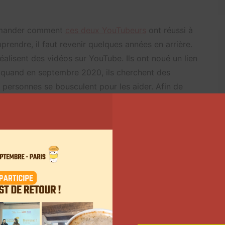
demander comment
ces deux YouTubeurs
ont réussi à
prendre, il faut revenir quelques années en arrière.
éalisent des vidéos sur YouTube. Ils ont noué un lien
s quand en septembre 2020, ils cherchent des
s personnes se bousculent pour les aider. Afin de
 euros. Pour les obtenir, Vilebrequin ouvre une page
 vidéastes réunissent la somme demandée en moins de
’euros qui a été investi dans leur projet.
re le Multipla le plus rapide au monde, avec 1000
’imaginer les choses en grand. Alors, Pierre Chabrier et
iper
au mondial de l’auto
en 2022. Pour cette nouvelle
découvrir en avant-première leur véhicule. Ils ont