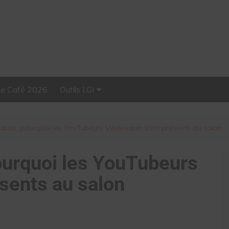
Le Café 2026
Outils LGI
Stellar, plateforme
d’influence tout-en-un
’auto: pourquoi les YouTubeurs Vilebrequin sont présents au salon
pourquoi les YouTubeurs
ésents au salon