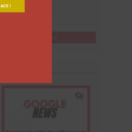
ACE !
Nom
Envoyer
Google News