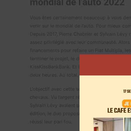
mondial de l’auto 2022
Vous êtes certainement beaucoup à vous 
venir sur le mondial de l’auto. Pour mieux com
Depuis 2017, Pierre Chabrier et Sylvain Lévy r
assez privilégié avec leur communauté. Alor
financements pour refaire un Fiat Multipla, le
terminer le projet, le duo a besoin de 50.000
KissKissBankBank. Et là, c’est la folie. Les
deux heures. Au total, c’est plus d’un million d
L’objectif avec cette somme était de construi
chevaux. Vu l’argent réuni, il était possible d
Sylvain Lévy avaient pour ambition de partic
édition, le duo propose à leur communauté de 
réussi leur pari fou.