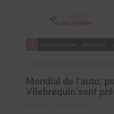
Aller
au
contenu
Notre documentaire
Nos services
Accueil
2022
octobre
18
Mondial de l
Mondial de l’auto: 
Vilebrequin sont pr
La rédaction
18 octobre 2022