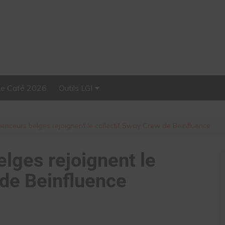
Le Café 2026
Outils LGI
Stellar, plateforme
d’influence tout-en-un
luenceurs belges rejoignent le collectif Sway Crew de Beinfluence
elges rejoignent le
 de Beinfluence