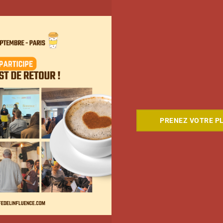
Coupe du Monde 2026: comment
l’agence L’Intrus a « réconcilié »
marques et créateurs de contenu
PRENEZ VOTRE PL
avec M6
Clara Phelippeaux
6 août 2026