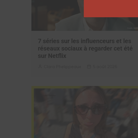
7 séries sur les influenceurs et les
réseaux sociaux à regarder cet été
sur Netflix
Clara Phelippeaux
5 août 2026