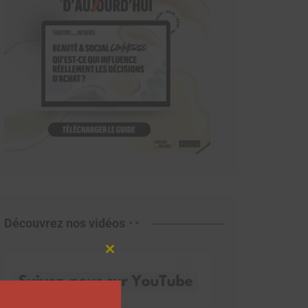
Découvrez nos vidéos
Close
this
module