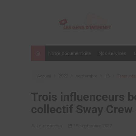
Aller
au
contenu
Notre documentaire
Nos services
Accueil
2022
septembre
15
Trois inf
Trois influenceurs b
collectif Sway Crew
La rédaction
15 septembre 2022