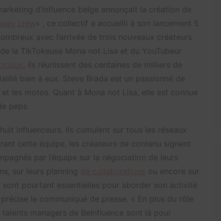
 marketing d’influence belge annonçait la création de
way crew
« , ce collectif a accueilli à son lancement 5
 nombreux avec l’arrivée de trois nouveaux créateurs
, de la TikTokeuse Mona not Lisa et du YouTubeur
sociaux
, ils réunissent des centaines de milliers de
ialité bien à eux. Steve Brada est un passionné de
 et les motos. Quant à Mona not Lisa, elle est connue
de peps.
it influenceurs. Ils cumulent sur tous les réseaux
grant cette équipe, les créateurs de contenu signent
ompagnés par l’équipe sur la négociation de leurs
ns, sur leurs planning
de collaborations
ou encore sur
» sont pourtant essentielles pour aborder son activité
 précise le communiqué de presse. « En plus du rôle
es talents managers de BeInfluence sont là pour