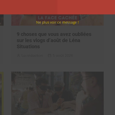
Ne plus voir ce message !
9 choses que vous avez oubliées
sur les vlogs d’août de Léna
Situations
La rédaction
5 août 2026