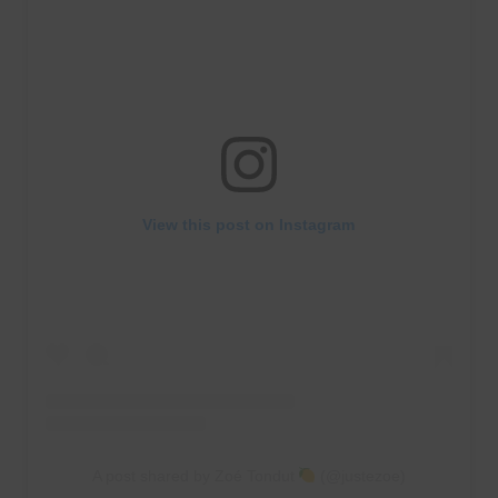
View this post on Instagram
A post shared by Zoé Tondut
(@justezoe)