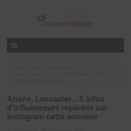
Aller
au
contenu
Accueil
2022
septembre
9
Ariane, Lancaster… 5 infos d’influenceurs repérées sur
Instagram cette semaine
Ariane, Lancaster… 5 infos
d’influenceurs repérées sur
Instagram cette semaine
La rédaction
9 septembre 2022