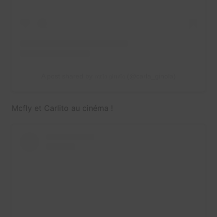
A post shared by 𝔠𝔞𝔯𝔩𝔞 𝔤𝔦𝔫𝔬𝔩𝔞 (@carla_ginola)
Mcfly et Carlito au cinéma !