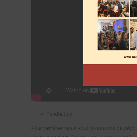
Pandhappy
Pour terminer, nous vous proposons de découvr
réseaux sociaux. Durant tout le mois d’août, 