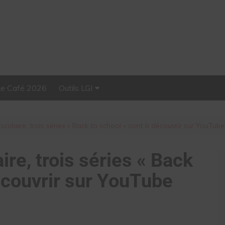
Le Café 2026
Outils LGI
Stellar, plateforme
d’influence tout-en-un
 scolaire, trois séries « Back to school » sont à découvrir sur YouTube
ire, trois séries « Back
écouvrir sur YouTube