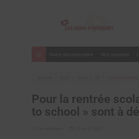
Aller
au
contenu
Notre documentaire
Nos services
Accueil
2022
août
23
Pour la rentrée
Pour la rentrée scola
to school » sont à d
La rédaction
23 août 2022