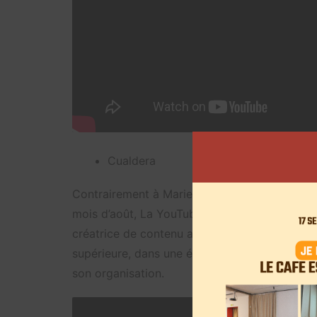
Cualdera
Contrairement à Marie MT, Cualdera n’a pas d
mois d’août, La YouTubeuse va pourtant publie
créatrice de contenu a débuté ce nouveau pr
supérieure, dans une école de luxe à Lille. Cu
son organisation.