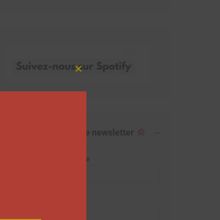
Close
this
module
Abonnez-vous à notre newsletter
Adresse de messagerie
Prénom