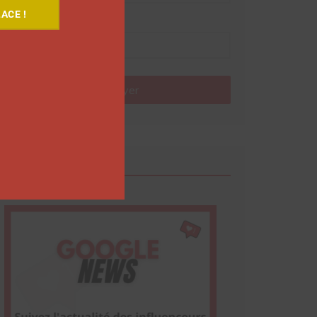
ACE !
Nom
Envoyer
Google News