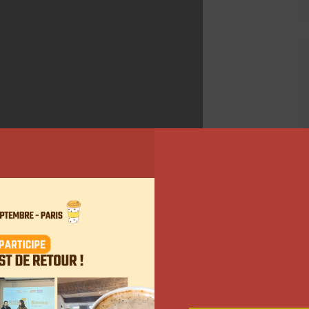
onné de nom à sa série « Back to school ». Durant le
r plusieurs contenus autour de la rentrée. La
ogramme en revenant sur sa première année d’étude
aldera s’est ensuite attardée dans une autre vidéo sur