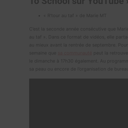
To School sur YouTube 
« R’tour au taf » de Marie MT
C’est la seconde année consécutive que Marie 
au taf ». Dans ce format de vidéos, elle part
au mieux avant la rentrée de septembre. Pour 
semaine que
sa communauté
peut la retrouve
le dimanche à 17h30 également. Au programme
sa peau ou encore de l’organisation de burea