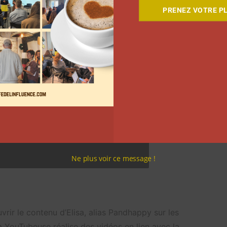
PRENEZ VOTRE PL
Ne plus voir ce message !
ir le contenu d’Elisa, alias Pandhappy sur les
la YouTubeuse réalise des vidéos en lien avec la