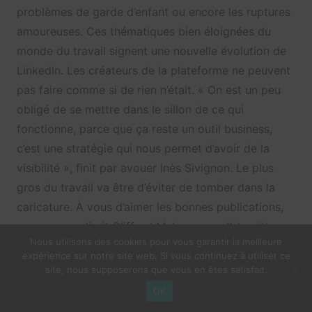
problèmes de garde d’enfant ou encore les ruptures
amoureuses. Ces thématiques bien éloignées du
monde du travail signent une nouvelle évolution de
LinkedIn. Les créateurs de la plateforme ne peuvent
pas faire comme si de rien n’était. « On est un peu
obligé de se mettre dans le sillon de ce qui
fonctionne, parce que ça reste un outil business,
c’est une stratégie qui nous permet d’avoir de la
visibilité », finit par avouer Inès Sivignon. Le plus
gros du travail va être d’éviter de tomber dans la
caricature. À vous d’aimer les bonnes publications,
car, comme dirait Clifford Mahu, « on a l’algorithme
Nous utilisons des cookies pour vous garantir la meilleure
que l’on mérite ».
expérience sur notre site web. Si vous continuez à utiliser ce
site, nous supposerons que vous en êtes satisfait.
Navigation
Précédent
Suivant
OK
de