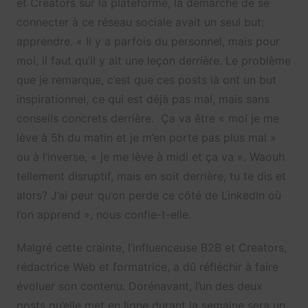
et Creators sur la plateforme, la démarche de se
connecter à ce réseau sociale avait un seul but:
apprendre. « Il y a parfois du personnel, mais pour
moi, il faut qu’il y ait une leçon derrière. Le problème
que je remarque, c’est que ces posts là ont un but
inspirationnel, ce qui est déjà pas mal, mais sans
conseils concrets derrière. Ça va être « moi je me
lève à 5h du matin et je m’en porte pas plus mal »
ou à l’inverse, « je me lève à midi et ça va ». Waouh
tellement disruptif, mais en soit derrière, tu te dis et
alors? J’ai peur qu’on perde ce côté de LinkedIn où
l’on apprend », nous confie-t-elle.
Malgré cette crainte, l’influenceuse B2B et Creators,
rédactrice Web et formatrice, a dû réfléchir à faire
évoluer son contenu. Dorénavant, l’un des deux
posts qu’elle met en ligne durant la semaine sera un