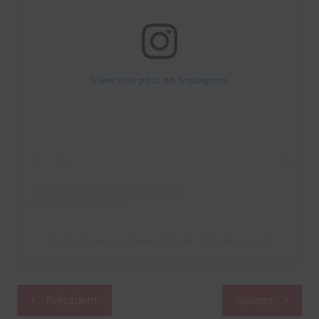
View this post on Instagram
A post shared by Fabien Olicard (@fabienolicard)
Navigation
Précédent
Suivant
de