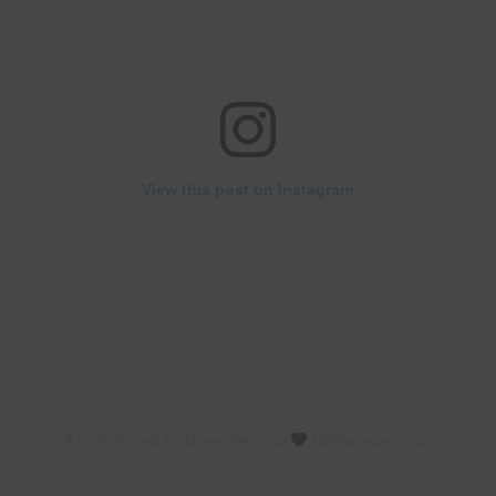
View this post on Instagram
A post shared by Diane Perreau
(@dianeperreau)