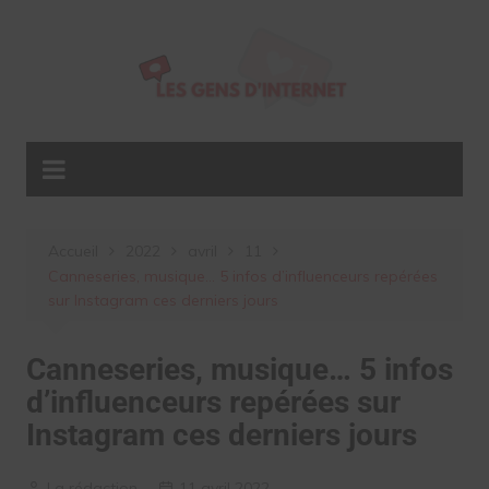
Aller
au
contenu
Accueil
2022
avril
11
Canneseries, musique… 5 infos d’influenceurs repérées
sur Instagram ces derniers jours
Canneseries, musique… 5 infos
d’influenceurs repérées sur
Instagram ces derniers jours
La rédaction
11 avril 2022