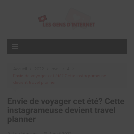
Aller
au
contenu
Accueil
2022
avril
4
Envie de voyager cet été? Cette instagrameuse
devient travel planner
Envie de voyager cet été? Cette
instagrameuse devient travel
planner
La rédaction
4 avril 2022