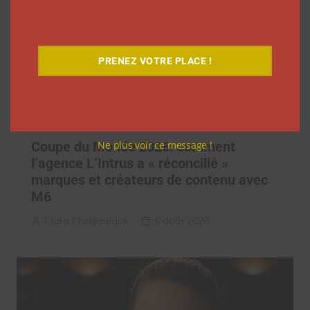
PRENEZ VOTRE PLACE !
Ne plus voir ce message !
Coupe du Monde 2026: comment
l’agence L’Intrus a « réconcilié »
marques et créateurs de contenu avec
M6
Clara Phelippeaux
6 août 2026