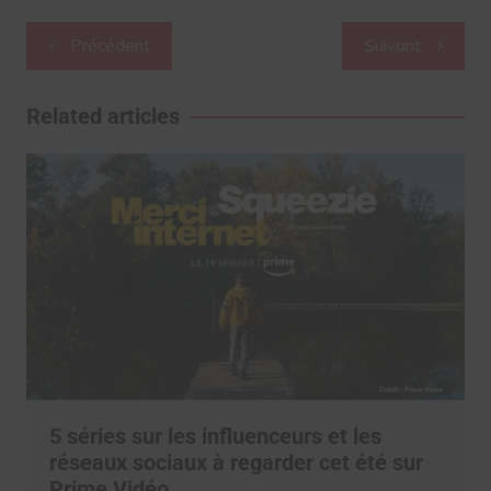
Navigation
Précédent
Suivant
de
l’article
Related articles
5 séries sur les influenceurs et les
réseaux sociaux à regarder cet été sur
Prime Vidéo