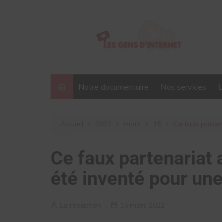
Aller
au
contenu
Notre documentaire
Nos services
Accueil
2022
mars
15
Ce faux parten
Ce faux partenariat 
été inventé pour un
La rédaction
15 mars 2022