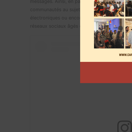
messages. Ainsi, en partageant leurs derniers 
communautés au sujet de la composition des
électroniques ou encore l’asphyxie avec certain
réseaux sociaux âgés entre 15 et 24 an sur le