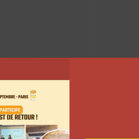
ND (@hypebrand.be)
a contrefaçon, l’objectif de
té saluée par quelques-uns de
leurs abonnés
, mais ils
 En réalité, ce site n’existe pas. Le partenariat n’en
qui a tout manigancé pour faire passer de vrais