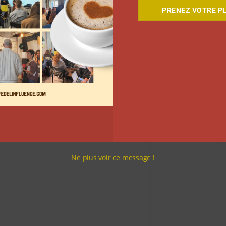
coups de coeur, ils en ont profité pour alerter leurs
PRENEZ VOTRE PL
 produits dans
la beauté
, le risque d’explosion d’outils
s jouets. Le but est d’alerter les utilisateurs des
s produits de contrefaçon.
Ne plus voir ce message !