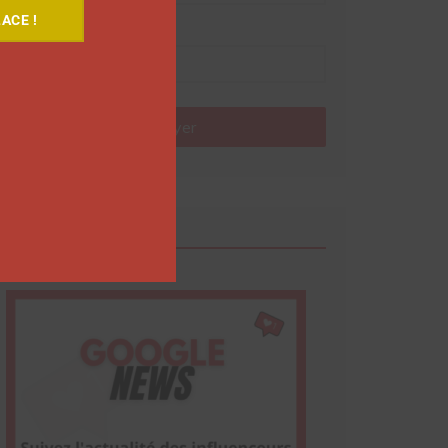
ACE !
Nom
Envoyer
Google News