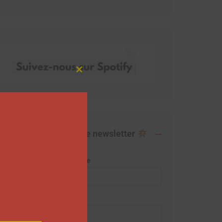
Close
this
module
Abonnez-vous à notre newsletter
Adresse de messagerie
Prénom