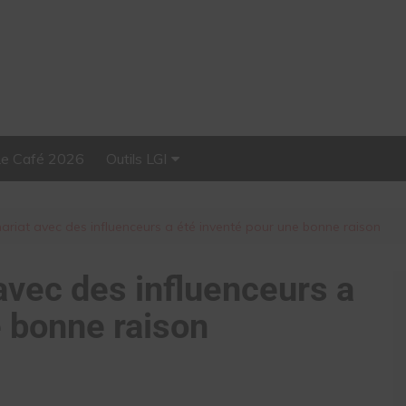
Le Café 2026
Outils LGI
Stellar, plateforme
d’influence tout-en-un
ariat avec des influenceurs a été inventé pour une bonne raison
avec des influenceurs a
e bonne raison