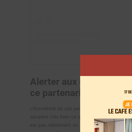
A post shared by HYPEBRA
Alerter aux dangers de l
ce partenariat
L’honnêteté de ces personnalités du Web a é
savaient très bien ce qu’ils mettaient en avant.
est pas réellement un. C’est la SPF Économie 