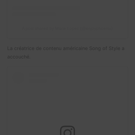
A post shared by Marie Lopez (@enjoyphoenix)
La créatrice de contenu américaine Song of Style a
accouché.