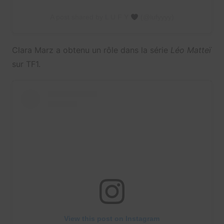
A post shared by L U F Y
(@lufyyyy)
Clara Marz a obtenu un rôle dans la série
Léo Matteï
sur TF1.
View this post on Instagram