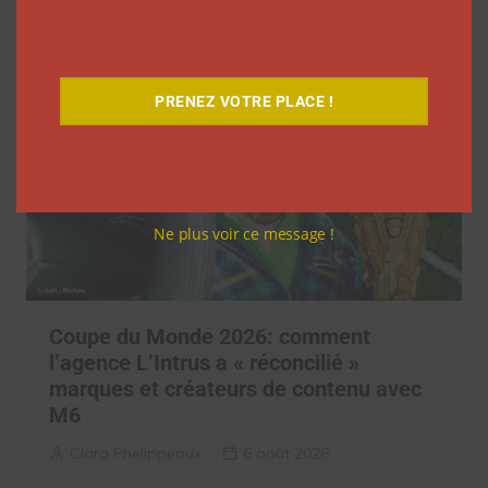
PRENEZ VOTRE PLACE !
Ne plus voir ce message !
Coupe du Monde 2026: comment
l’agence L’Intrus a « réconcilié »
marques et créateurs de contenu avec
M6
Clara Phelippeaux
6 août 2026