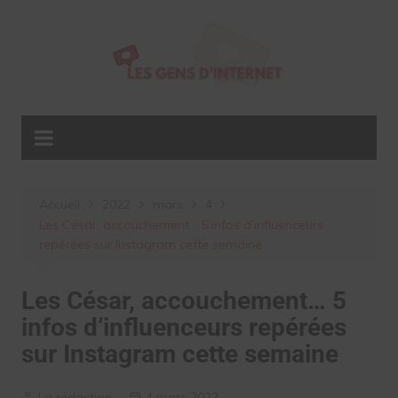
Aller
au
contenu
Accueil
2022
mars
4
Les César, accouchement… 5 infos d’influenceurs
repérées sur Instagram cette semaine
Les César, accouchement… 5
infos d’influenceurs repérées
sur Instagram cette semaine
La rédaction
4 mars 2022