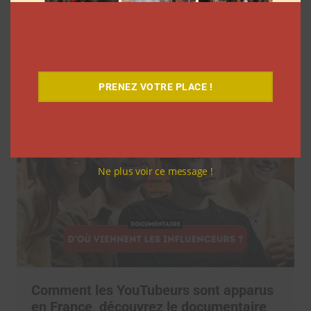
5 séries sur les influenceurs et les
réseaux sociaux à regarder cet été sur
Prime Vidéo
Clara Phelippeaux
10 août 2026
PRENEZ VOTRE PLACE !
Ne plus voir ce message !
Comment les YouTubeurs sont apparus
en France, découvrez le documentaire