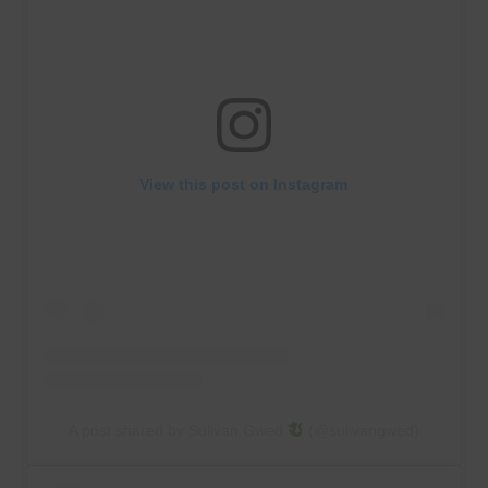
View this post on Instagram
A post shared by Sulivan Gwed
(@sulivangwed)