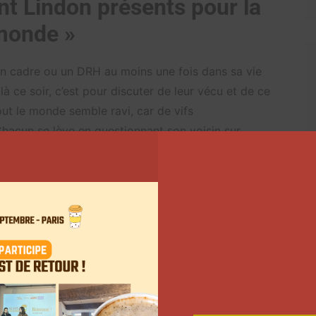
nt Lindon présents pour la
 monde »
un cadre ou un DRH au moins une fois dans sa vie
 là ce soir, c’est pour discuter de leur vécu et de ce
 tout le monde semble ravi, car de vifs
Chacun se lève en questionnant son voisin sur
ssions sera interrompue par l’arrivée de Stéphane Brizé
teur et l’acteur ont fait le déplacement pour échanger
lisées par l’exercice. « Il y a une chose qui me
isera dès le début des discussions l’acteur principal
re monde » porte un regard vrai sur une réalité que
llègue va se lever et dire « moi je vis ça en ce
ée quand son tour de parole lui est accordé. Une