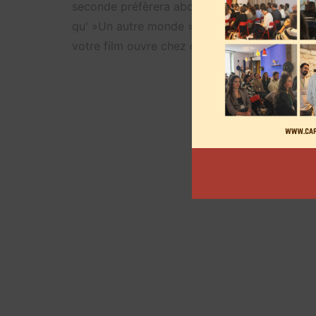
seconde préfèrera aborder les réflexions venu
qu' »Un autre monde » sème quelque chose da
votre film ouvre chez chacun un peu d’humilité