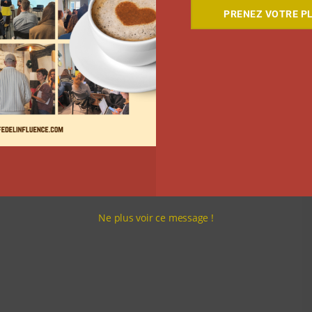
es après le visionnage du film. « On souhaite
PRENEZ VOTRE PL
ns la vie des gens. On joue tous un rôle, pourvu que
 », conclura-t-elle.
Ne plus voir ce message !