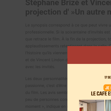
Stéphane Brizé et Vince
projection d' »Un autre
Le synopsis correspond à ce que peut vivre 
professionnelle. Si la soixantaine d’invités est
que retrace le film. À la fin de la projection,
applaudissements retentissent dans la salle. 
l’histoire qu’ils viennent de voir. Leurs discu
et de Vincent Lindon dans la salle. Le réalisa
avec les invités.
Les deux personnalités sont loin d’être destabi
passionne, c’est d’être avec les autres », préc
du film. Les avis semblent unanimes, « Un aut
peu de personnes connaît. « Peut-être qu’un co
moment », indique en rigolant l’une des invit