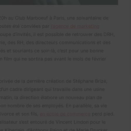
20h au Club Marboeuf à Paris, une soixantaine de
toutes été conviées par
l’agence de marketing
oupe d’invités, il est possible de retrouver des DRH,
trie, des RH, des directeurs communications et des
êtés et souriants ce soir-là, c’est pour une bonne
n film qui ne sortira pas avant le mois de février
 privée de la dernière création de Stéphane Brizé,
d’un cadre dirigeant qui travaille dans une usine
atin, la direction élabore un nouveau plan de
 bon nombre de ses employés. En parallèle, sa vie
ivorce et son fils,
en école de commerce
perd pied.
éalisateur s’est entouré de Vincent Lindon pour le
 Kiberlain, d’Anthony Bajon et de Marie Drucker.