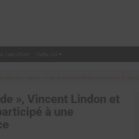
Le Café 2026
Outils LGI
Stellar, plateforme
d’influence tout-en-un
re monde », Vincent Lindon et Stéphane Brizé ont participé à une 
de », Vincent Lindon et
articipé à une
ce