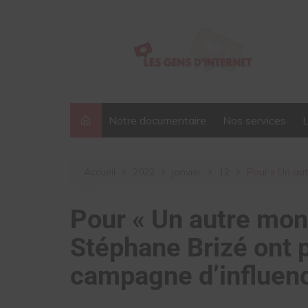
Aller
au
contenu
Notre documentaire
Nos services
Accueil
2022
janvier
12
Pour « Un aut
Pour « Un autre mon
Stéphane Brizé ont p
campagne d’influen