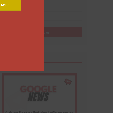
ACE !
Nom
Envoyer
Google News