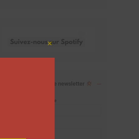
Close
this
module
Abonnez-vous à notre newsletter
Adresse de messagerie
Prénom