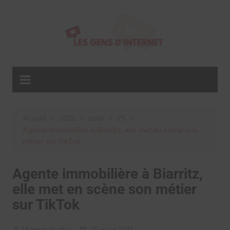
Aller
au
contenu
Accueil
2021
août
25
Agente immobilière à Biarritz, elle met en scène son
métier sur TikTok
Agente immobilière à Biarritz,
elle met en scène son métier
sur TikTok
Myriam Roche
25 août 2021