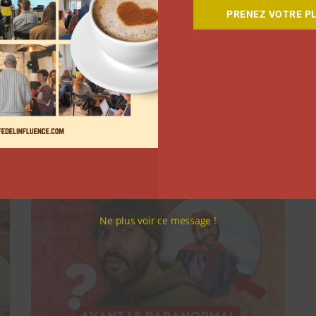
PRENEZ VOTRE PL
 premier bisou, la rupture, retourner avec son ex du
érieures ». Une histoire qui a inspiré le personnage
Suivant
Ne plus voir ce message !