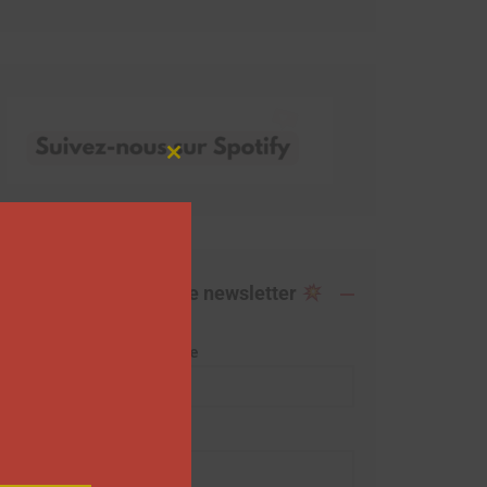
Close
this
module
Abonnez-vous à notre newsletter
Adresse de messagerie
Prénom