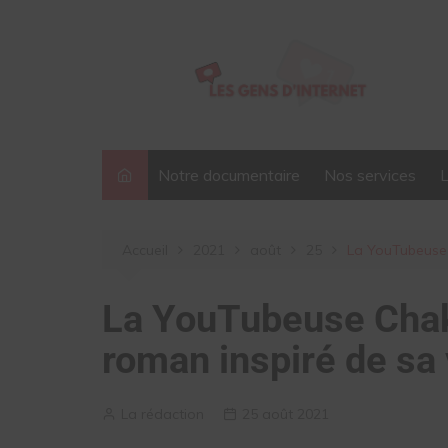
Aller
au
contenu
Notre documentaire
Nos services
Accueil
2021
août
25
La YouTubeuse 
La YouTubeuse Chak
roman inspiré de sa
La rédaction
25 août 2021