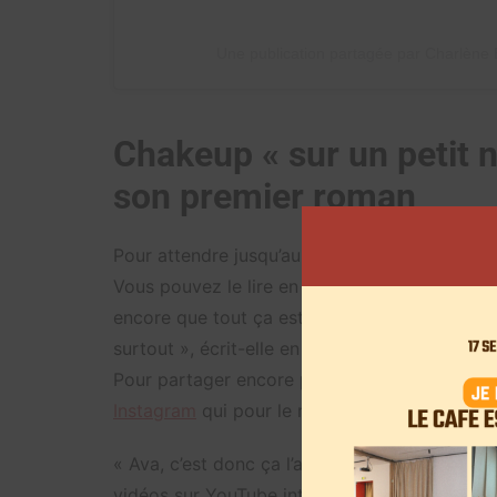
Une publication partagée par Charlèn
Chakeup « sur un petit 
son premier roman
Pour attendre jusqu’au 23 septembre, Chakeup
Vous pouvez le lire en vous rendant sur
ce lie
encore que tout ça est bien réel. Que ce livre 
surtout », écrit-elle en story Instagram aprè
Pour partager encore plus autour de son pe
Instagram
qui pour le moment n’est pas vraime
« Ava, c’est donc ça l’amour » est un roman de 
vidéos sur YouTube intitulée « Mon histoire d