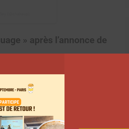
e Bey (@chakeup)
nuage » après l’annonce de
 propose de découvrir le premier chapitre du livre.
n
. « Je suis sur un petit nuage, je ne réalise pas
va vraiment exister pour de vrai et qu’il peut plaire
s avoir reçu des premiers retours en message privé.
rsonnage, Charlène a également imaginé
un compte
nt actif.
plus de 300 pages. Il fait suite à la série de 4
’amour ». Chakeup est revenue en détail sur « la