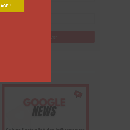
ACE !
Nom
Envoyer
Google News