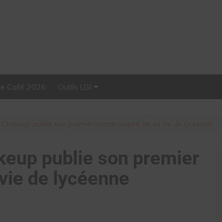
Le Café 2026
Outils LGI
Stellar, plateforme
d’influence tout-en-un
Chakeup publie son premier roman inspiré de sa vie de lycéenne
eup publie son premier
 vie de lycéenne