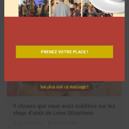
Netflix
Clara Phelippeaux
5 août 2026
PRENEZ VOTRE PLACE !
Ne plus voir ce message !
9 choses que vous avez oubliées sur les
vlogs d’août de Léna Situations
La rédaction
5 août 2026