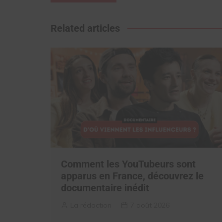
de
l’article
Related articles
Comment les YouTubeurs sont
apparus en France, découvrez le
documentaire inédit
La rédaction
7 août 2026