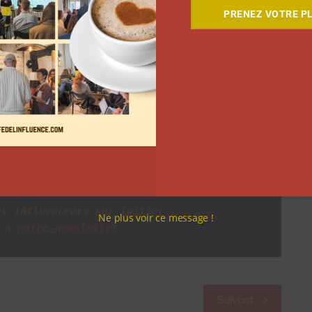
agence a réuni près de 300 contacts de créateurs de
PRENEZ VOTRE PL
valeurs qu’elle: le mieux être et le consommer
te campagne d’influence innovante sont triées sur le
.
ette fin d’année avec
la marque Lizie
, une cire à
 instagrameuses spécialisées dans la beauté éthique
 réussi son objectif de 150 précommandes. Elle en a
So’Influence que l’idée est bonne!
es influenceurs sur
Twitter
Ne plus voir ce message !
 à
notre newsletter
Suivant