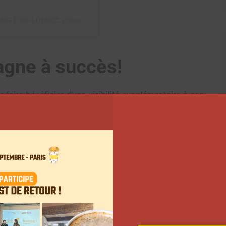
FLUENCE (@soinfluence_agency)
gne à succès!
faire bénéficier d’une visibilité supplémentaire à ces
 joliment en page tout le concept de la campagne
 et les réseaux sociaux. Je détaille vraiment tout: les
çon à ce que les influenceurs aient vraiment tout à
drive. « S’ils adhèrent au projet, aux valeurs et aux
e façon spontanée en stories la campagne et le
uits, il n’y a pas de tests de produits, c’est purement
 partagé volontairement en story le projet peuvent
a campagne Ulule atteint son objectif.