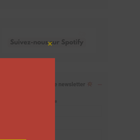
Close
this
module
Abonnez-vous à notre newsletter
Adresse de messagerie
Prénom