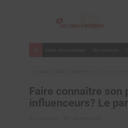
Aller
au
contenu
Notre documentaire
Nos services
Accueil
2020
décembre
7
Faire conna
Faire connaître son 
influenceurs? Le par
La rédaction
7 décembre 2020