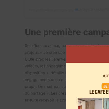
Une publication partagée par
AGENCE MARKETING D’IN
Une première campa
So’Influence a imaginé un concept simple pour 
projets. « Je crée une newsletter où je mets
Ulule avec les liens vers le projet en question
valeurs, les engagements, les produits… de fa
disposition », détaille Solène Dupuy de la Gran
engagements de la marque, ils repartagent d
projet. On n’est pas sur de la dotation de prod
du partage ». Les créateurs de contenu ayant
ensuite recevoir le produit pour le tester si l