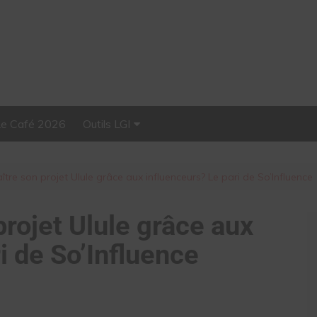
Le Café 2026
Outils LGI
Stellar, plateforme
d’influence tout-en-un
ître son projet Ulule grâce aux influenceurs? Le pari de So’Influence
projet Ulule grâce aux
i de So’Influence