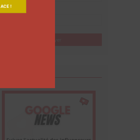
ACE !
Nom
Envoyer
Google News