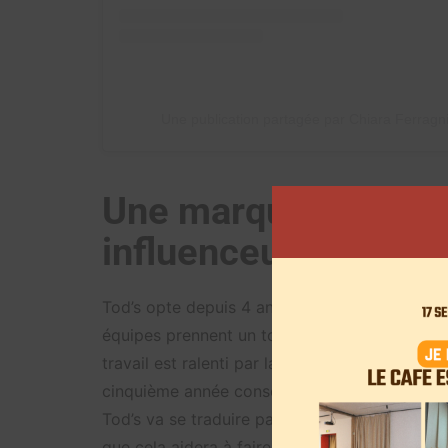
Une publication partagée par Chiara Ferragn
Une marque qui cher
influenceuse
Tod’s opte depuis 4 ans une transformation pou
équipes prennent un tournant en 2017 en se 
travail est ralenti par la crise sanitaire. En 2
cinquième année consécutive de baisse des ven
Tod’s va se traduire par une amélioration de la
que cela aidera à faire remonter les ventes da