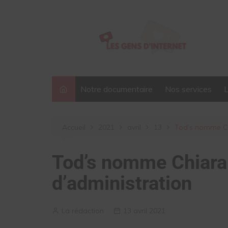
Aller
au
contenu
Notre documentaire
Nos services
Accueil
2021
avril
13
Tod’s nomme Chi
Tod’s nomme Chiara 
d’administration
La rédaction
13 avril 2021