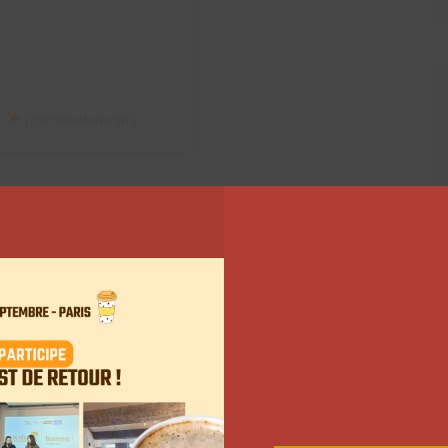
i
(@chiaraferragni)
che à rajeunir avec une
r attirer davantage les millenials. Pour cela, les
concentrant sur une communication plus ciblée. Ce
020, la marque perd un tiers de ses revenus, soit la
tes annuelles. « L’entrée de Ferragni au conseil de
 visibilité de la marque et les investisseurs espèrent
ns un contexte de marché difficile », explique à