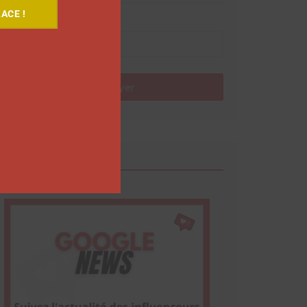
ACE !
Nom
Envoyer
Google News