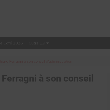
Le Café 2026
Outils LGI
Stellar, plateforme
d’influence tout-en-un
ara Ferragni à son conseil d’administration
Ferragni à son conseil