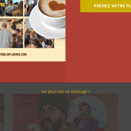
PRENEZ VOTRE PL
 de la Serra
,
Chiara Ferragni expliquait en octobre
es sociétés. Il s’agissait à ce moment-là d’un simple
jour.
Suivant
Ne plus voir ce message !