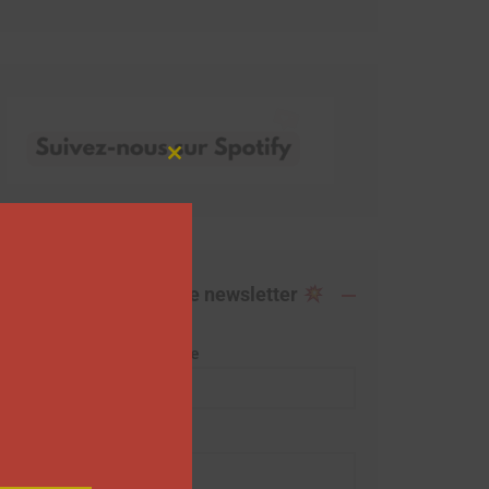
Close
this
module
Abonnez-vous à notre newsletter
Adresse de messagerie
Prénom