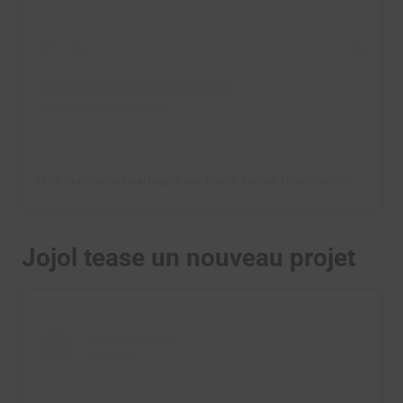
Une publication partagée par Marie Lopez (@enjoyphoenix)
Jojol tease un nouveau projet