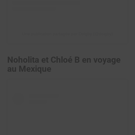
Une publication partagée par Doigby (@doigby)
Noholita et Chloé B en voyage
au Mexique