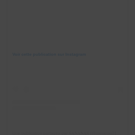
Voir cette publication sur Instagram
Une publication partagée par 𝐒𝐀𝐍𝐀𝐍𝐀𝐒 (@sananas2106)