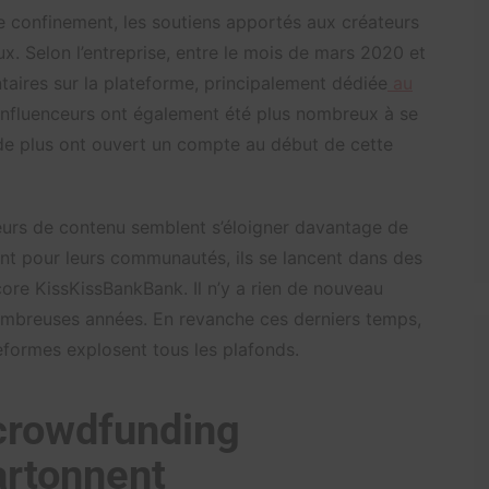
le confinement, les soutiens apportés aux créateurs
. Selon l’entreprise, entre le mois de mars 2020 et
taires sur la plateforme, principalement dédiée
au
s influenceurs ont également été plus nombreux à se
ls de plus ont ouvert un compte au début de cette
eurs de contenu semblent s’éloigner davantage de
ant pour leurs communautés, ils se lancent dans des
re KissKissBankBank. Il n’y a rien de nouveau
nombreuses années. En revanche ces derniers temps,
teformes explosent tous les plafonds.
crowdfunding
artonnent