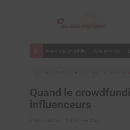
Aller
au
contenu
Notre documentaire
Nos services
Accueil
2021
janvier
19
Quand le cro
Quand le crowdfundi
influenceurs
La rédaction
19 janvier 2021