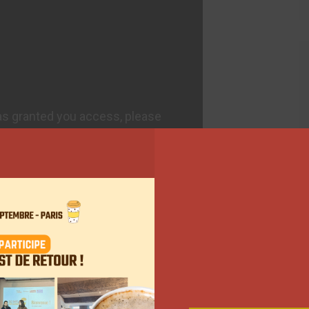
lancer dans le crowdfunding pour concevoir une
atepark à Angers. Sans trop y croire, il souhaitait
 page
a seulement été ouverte il y a quelques jours