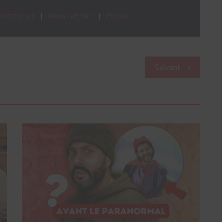
n
stagram
 | 
Newsletter
 | 
Ebook
Suivant