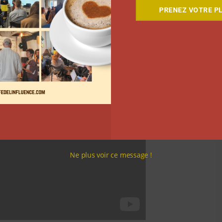
avez explosé l’objectif en un jour », se réjouit le
PRENEZ VOTRE PL
nté à 100.000 euros.
Ne plus voir ce message !