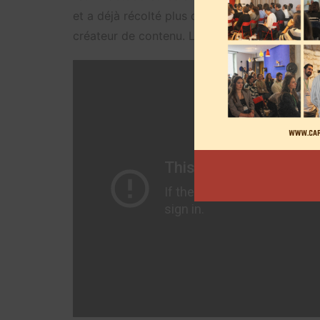
et a déjà récolté plus de 70.000 euros. « Vous 
créateur de contenu. Le plafond a été augme