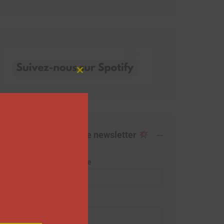
Close
this
module
Abonnez-vous à notre newsletter
Adresse de messagerie
Prénom