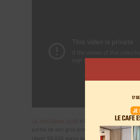
Le YouTubeur VodK
a lui aussi décidé de se 
partie de son gros projet, celui d’ouvrir un sk
réunir 50.000 euros sur KissKissBankBank.
La