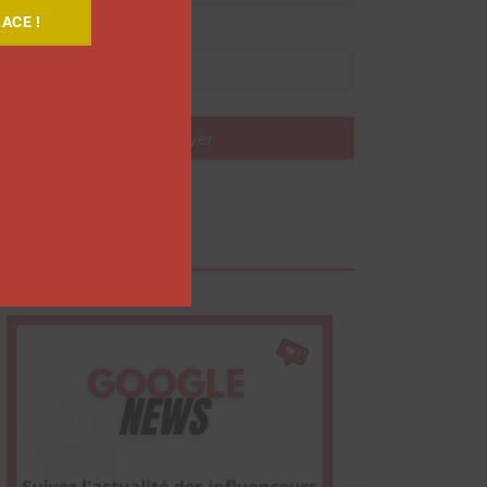
ACE !
Nom
Envoyer
Google News