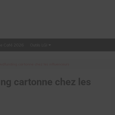
Le Café 2026
Outils LGI
Stellar, plateforme
d’influence tout-en-un
wdfunding cartonne chez les influenceurs
ng cartonne chez les