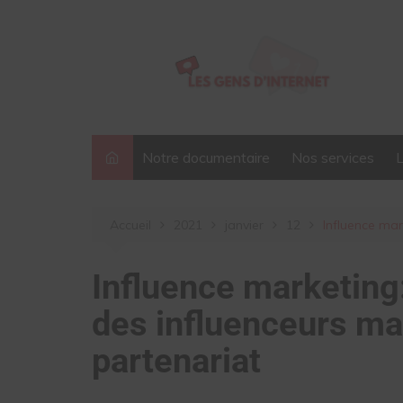
Aller
au
contenu
Notre documentaire
Nos services
Accueil
2021
janvier
12
Influence mar
Influence marketing
des influenceurs mai
partenariat