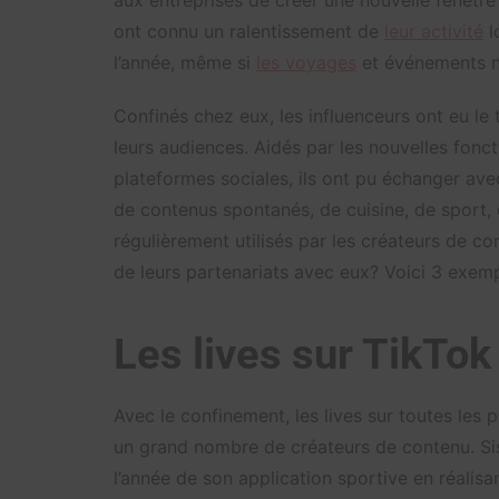
aux entreprises de créer une nouvelle fenêt
ont connu un ralentissement de
leur activité
l
l’année, même si
les voyages
et événements n’
Confinés chez eux, les influenceurs ont eu le
leurs audiences. Aidés par les nouvelles foncti
plateformes sociales, ils ont pu échanger ave
de contenus spontanés, de cuisine, de sport, 
régulièrement utilisés par les créateurs de co
de leurs partenariats avec eux? Voici 3 exemp
Les lives sur TikTok
Avec le confinement, les lives sur toutes les
un grand nombre de créateurs de contenu. Sis
l’année de son application sportive en réalisa