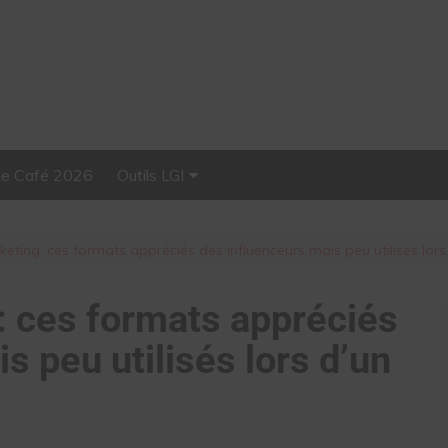
Le Café 2026
Outils LGI
Stellar, plateforme
d’influence tout-en-un
keting: ces formats appréciés des influenceurs mais peu utilisés lors
: ces formats appréciés
s peu utilisés lors d’un