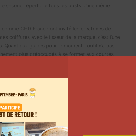
 second répertorie tous les posts d’une même
s comme GHD France ont invité les créatrices de
tes coiffures avec le lisseur de la marque, c’est l’une
s. Quant aux guides pour le moment, l’outil n’a pas
ainement plus préoccupés à se former aux courtes
ter et LinkedIn
jours autant aux créateurs de contenu. Ils ont pris
lement sur Instagram. Mais aujourd’hui, ce type de
aux sociaux comme Twitter ou encore LinkedIn où les