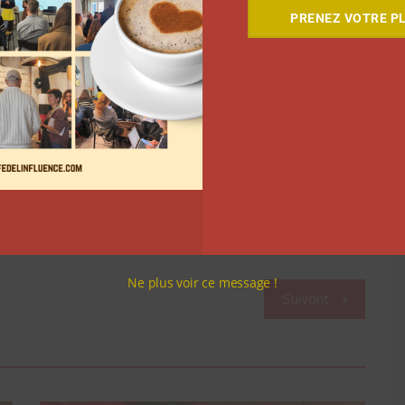
ceurs comme Ophélie Duvillard ou encore Anil
PRENEZ VOTRE PL
 qu’ils peuvent poster ailleurs. Sur LinkedIn, les
et donner leurs conseils à l’oral.
vesti les stories sur ces deux plateformes. Mais si le
rraient bien voir le jour.
n
stagram
 | 
Newsletter
 | 
Ebook
Ne plus voir ce message !
Suivant