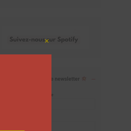
Close
this
module
Abonnez-vous à notre newsletter
Adresse de messagerie
Prénom