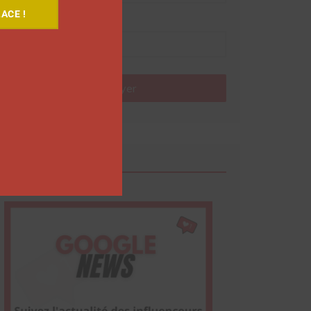
ACE !
Nom
Envoyer
Google News