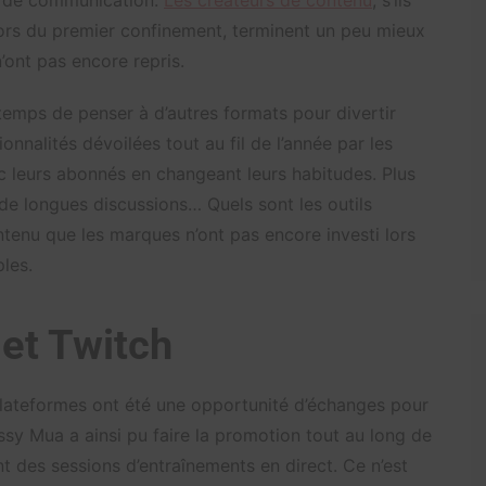
re de communication.
Les créateurs de contenu
, s’ils
ors du premier confinement, terminent un peu mieux
ont pas encore repris.
 temps de penser à d’autres formats pour divertir
onnalités dévoilées tout au fil de l’année par les
c leurs abonnés en changeant leurs habitudes. Plus
de longues discussions… Quels sont les outils
ntenu que les marques n’ont pas encore investi lors
les.
 et Twitch
 plateformes ont été une opportunité d’échanges pour
sy Mua a ainsi pu faire la promotion tout au long de
nt des sessions d’entraînements en direct. Ce n’est