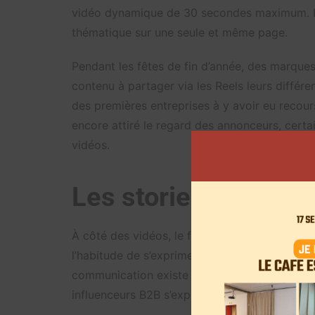
vidéo dynamique de 30 secondes maximum. Le
thématique sur une seule et même page.
Pendant les fêtes de fin d’année, des marque
contenu à partager via les Reels leurs différen
des premières entreprises à y avoir eu recour
encore attiré le regard des annonceurs, cert
vidéos.
Les stories sur Twit
À côté des vidéos, le format stories plaît tou
l’habitude de s’exprimer par ce biais principa
communication existe aussi sur d’autres rése
influenceurs B2B s’expriment plus facilement.