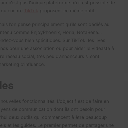
ram n’est pas l’unique plateforme où il est possible de
h ou encore
TikTok
proposent ce même outil.
ais l’on pense principalement qu’ils sont dédiés au
contenu comme EnjoyPhoenix, Horia, NotaBene…
ndez-vous bien spécifiques. Sur TikTok, les lives
onds pour une association ou pour aider le vidéaste à
re réseau social, très peu d’annonceurs s’ sont
rketing d’influence.
des
uvelles fonctionnalités. L’objectif est de faire en
moyens de communication dont ils ont besoin pour
rd’hui deux outils qui commencent à être beaucoup
eels et les guides. Le premier permet de partager une