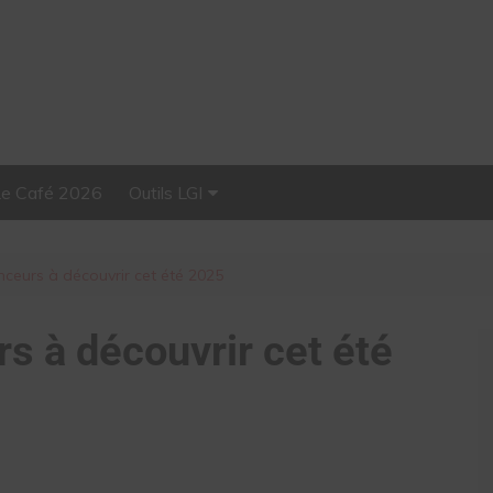
Le Café 2026
Outils LGI
Stellar, plateforme
d’influence tout-en-un
uenceurs à découvrir cet été 2025
rs à découvrir cet été