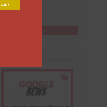
ACE !
Nom
Envoyer
Google News