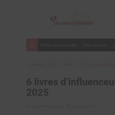
Aller
au
contenu
Notre documentaire
Nos services
Accueil
2025
juillet
18
6 livres d’infl
6 livres d’influenceu
2025
Clara Phelippeaux
18 juillet 2025