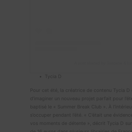
A post shared by Toscane & L
Tycia D
Pour cet été, la créatrice de contenu Tycia D
d’imaginer un nouveau projet parfait pour l’été
baptisé le « Summer Break Club ». À l’intérie
s’occuper pendant l’été. « C’était une évide
vos moments de détente », décrit Tycia D sur 
de 16 euros dans plusieurs librairies de Franc