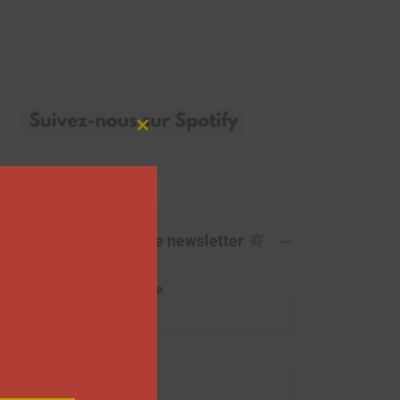
Close
this
module
Abonnez-vous à notre newsletter
Adresse de messagerie
Prénom