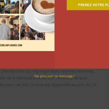
PRENEZ VOTRE PL
 陈科伟 (@superkevintran)
s de contenu. Sur
TikTok
, ils se sont fait connaître
r quoi ce midi? ». Face au succès des recettes de
r premier livre qui regroupe leurs recettes favorites,
Ne plus voir ce message !
ieur, on y retrouve plus de 200 recettes, de quoi
e pour cet été. Le livre est disponible au prix de 23