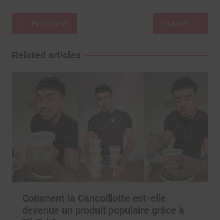
Navigation
Précédent
Suivant
de
l’article
Related articles
Comment la Cancoillotte est-elle
devenue un produit populaire grâce à