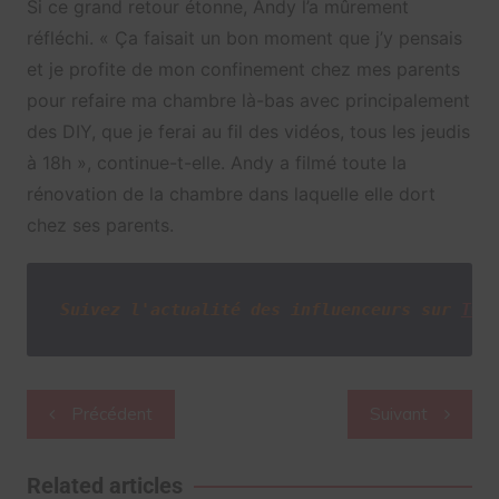
Si ce grand retour étonne, Andy l’a mûrement
réfléchi. « Ça faisait un bon moment que j’y pensais
et je profite de mon confinement chez mes parents
pour refaire ma chambre là-bas avec principalement
des DIY, que je ferai au fil des vidéos, tous les jeudis
à 18h », continue-t-elle. Andy a filmé toute la
rénovation de la chambre dans laquelle elle dort
chez ses parents.
Suivez l'actualité des influenceurs sur
Twi
Navigation
Précédent
Suivant
de
l’article
Related articles