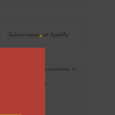
Close
this
module
Abonnez-vous à notre newsletter
Adresse de messagerie
Prénom