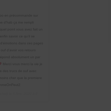
ispo en précommande sur
mme d’hab ça me rempli
 quel point vous avez fait un
enfin savoir ce qu’il se
t d’émotions dans ces pages
 ouf d’avoir vos retours
répond absolument un par
Merci vous merci la vie je
se des trucs de ouf avec
moins cher que la premiere
meOnPeut2.
chid) le
5 Nov. 2020 à 9 :17 PST