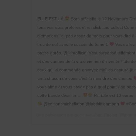
ELLE EST LÀ
Sorti officielle le 12 Novembre D
tous vos sites préférés et en click and collect Co
d’émotions j’ai pas assez de mots pour vous dire à
truc de ouf avec le succès du tome 1
Vous allez 
passe après. @lkimofficiel s’est surpassé tellemen
et des vannes de la vraie vie rien d’inventé Hâte de
ceux qui la commande envoyez moi les capture je 
un à chacun de vous c’est la moindre des choses
vous aime et vous savez pas à quel point il se pas
cette bande dessiné …
Ps: Elle est 10 euros 
@editionsmichellafon @laetitialehmann
#Com
Une publication partagée par
Jhon Rachid
(@jhonra