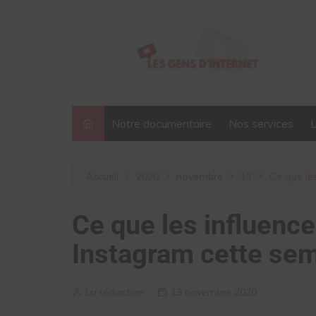
Aller
au
contenu
Notre documentaire
Nos services
Accueil
2020
novembre
13
Ce que le
Ce que les influence
Instagram cette sem
La rédaction
13 novembre 2020