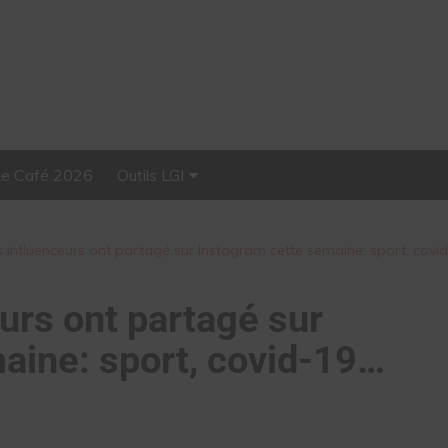
Le Café 2026
Outils LGI
Stellar, plateforme
d’influence tout-en-un
s influenceurs ont partagé sur Instagram cette semaine: sport, covi
urs ont partagé sur
aine: sport, covid-19…