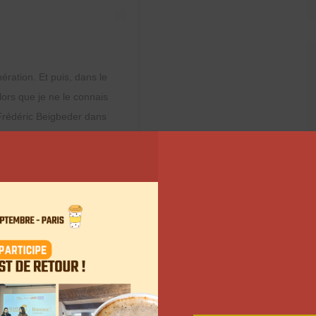
ération. Et puis, dans le
lors que je ne le connais
rédéric Beigbeder dans
ans le lien en bio.
 le
12 Nov. 2020 à 1 :50 PST
de Jhon Rachid