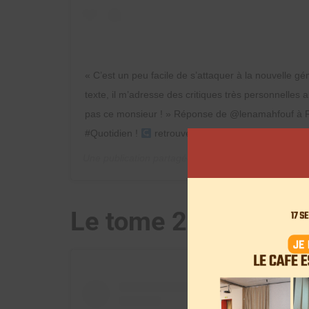
« C’est un peu facile de s’attaquer à la nouvelle gén
texte, il m’adresse des critiques très personnelles a
pas ce monsieur ! » Réponse de @lenamahfouf à F
#Quotidien !
retrouvez l’interview en intégralité d
Une publication partagée par
Quotidien
(@qofficiel)
Le tome 2 de la BD 