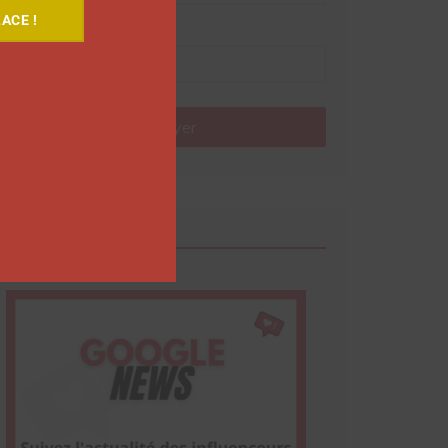
ACE !
Nom
Envoyer
Google News