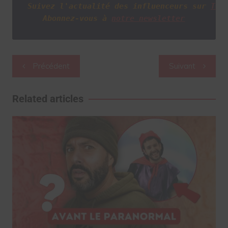
Suivez l'actualité des influenceurs sur
Twi
Abonnez-vous à
notre newsletter
Navigation
Précédent
Suivant
de
l’article
Related articles