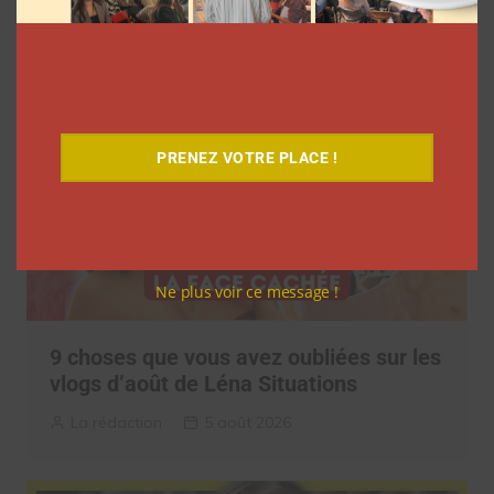
Clara Phelippeaux
5 août 2026
PRENEZ VOTRE PLACE !
Ne plus voir ce message !
9 choses que vous avez oubliées sur les
vlogs d’août de Léna Situations
La rédaction
5 août 2026