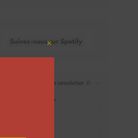
Close
this
module
Abonnez-vous à notre newsletter
Adresse de messagerie
Prénom