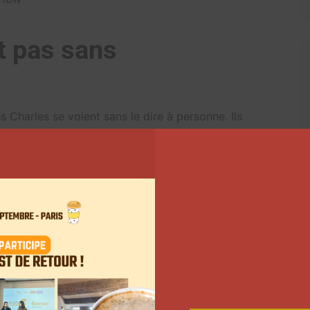
st pas sans
Charles se voient sans le dire à personne. Ils
e Dawson. C’est à partir de ce moment-là que la
 santé, mentale et physique, a souffert de cette
 l’a même poussé à mettre de côté les traitements de
 l’influenceuse dit avoir entamé des poursuites
ts après tout ce qu’elle a pu vivre.
et notamment sa participation dans la vidéo « Bye
t sur Twitter avant d’effacer son message. La querelle
pris une décision radicale, il se retire du monde de
ur Twitter être lassé de toutes ces histoires. « J’en