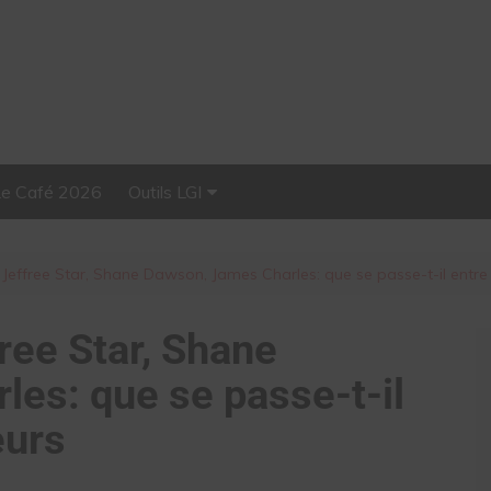
Le Café 2026
Outils LGI
Stellar, plateforme
d’influence tout-en-un
 Jeffree Star, Shane Dawson, James Charles: que se passe-t-il entr
ree Star, Shane
es: que se passe-t-il
eurs