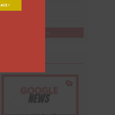
ACE !
Nom
Envoyer
Google News