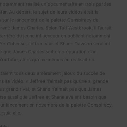
t notamment réalisé un documentaire en trois parties
ar. Au départ, le sujet de leurs vidéos était la
s sur le lancement de la palette Conspiracy de
rent: James Charles. Selon Tati Westbrook, il l’aurait
a carrière du jeune influenceur en publiant notamment
la YouTubeuse, Jeffree star et Shane Dawson seraient
té que James Charles soit en préparation d’un
YouTube, alors qu’eux-mêmes en réalisait un.
étaient tous deux amèrement jaloux du succès de
 sa vidéo. « Jeffree n’aimait pas qu’une si grande
lus grand rival, et Shane n’aimait pas que James
nse aussi que Jeffree et Shane avaient besoin que
leur lancement en novembre de la palette Conspiracy,
suit-elle.
cHBw