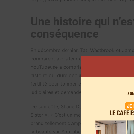
Une histoire qui n’e
conséquence
En décembre dernier, Tati Westbrook et James 
comparent alors leur conversation avec Shan
YouTubeuse a compris avoir été manipulée. Sa
histoire qui dure depuis plus d’un an, ce qui
fertilité pour tomber enceinte. Dans sa vidéo,
judiciaires et demande des dommages et intérê
De son côté, Shane Dawson nie tout en bloc 
Sister ». « C’est un mensonge », avait-il écri
prend tellement d’ampleur que le YouTubeur a 
la beauté sur YouTube. Il explique notamment s