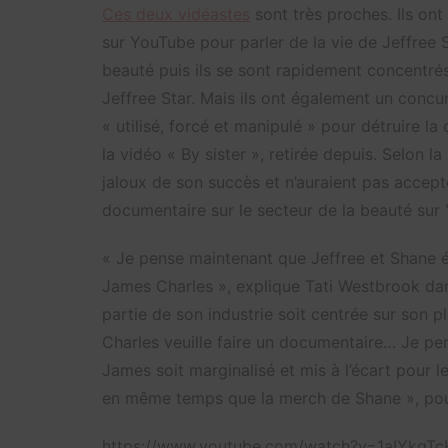
Ces deux vidéastes
sont très proches. Ils on
sur YouTube pour parler de la vie de Jeffree St
beauté puis ils se sont rapidement concentré
Jeffree Star. Mais ils ont également un concur
« utilisé, forcé et manipulé » pour détruire l
la vidéo « By sister », retirée depuis. Selon 
jaloux de son succès et n’auraient pas accep
documentaire sur le secteur de la beauté sur 
« Je pense maintenant que Jeffree et Shane 
James Charles », explique Tati Westbrook dans
partie de son industrie soit centrée sur son p
Charles veuille faire un documentaire… Je pe
James soit marginalisé et mis à l’écart pour 
en même temps que la merch de Shane », pour
https://www.youtube.com/watch?v=1aIYkgT