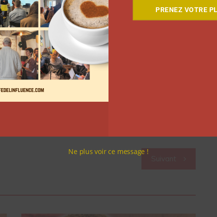
que j’ai pu créer avec Jeffree et je suis sûr que les
PRENEZ VOTRE PL
 de l’argent mais ce n’est pas vrai. Je choisis
 », se confie-t-il.
parole.
es influenceurs sur
Twitter
 à
notre newsletter
Ne plus voir ce message !
Suivant