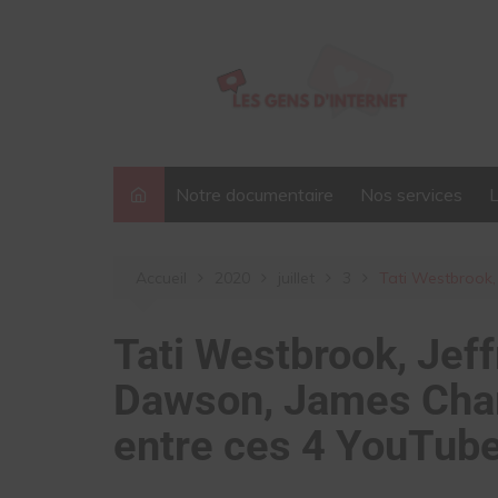
Aller
au
contenu
Notre documentaire
Nos services
Accueil
2020
juillet
3
Tati Westbrook,
Tati Westbrook, Jeff
Dawson, James Charl
entre ces 4 YouTub