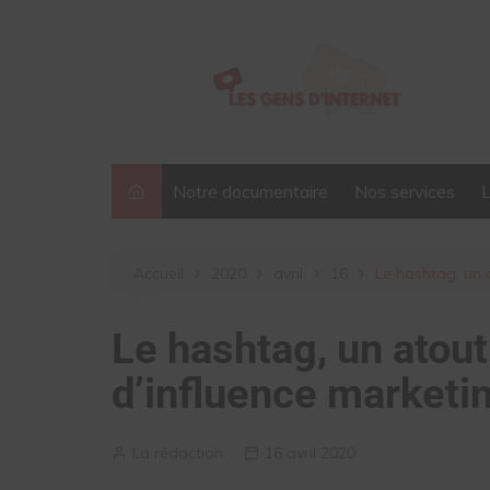
Aller
au
contenu
Notre documentaire
Nos services
Accueil
2020
avril
16
Le hashtag, un
Le hashtag, un atou
d’influence marketi
La rédaction
16 avril 2020