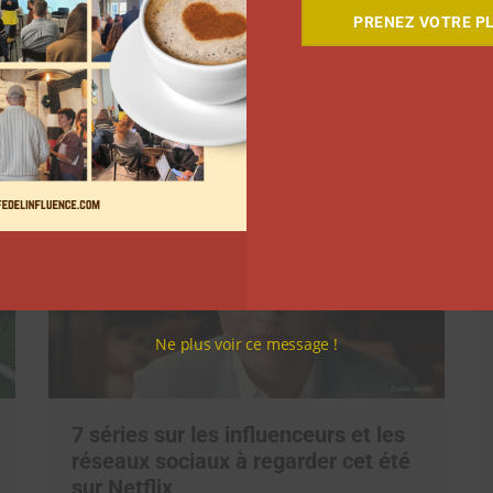
PRENEZ VOTRE PL
Suivant
Ne plus voir ce message !
7 séries sur les influenceurs et les
réseaux sociaux à regarder cet été
sur Netflix