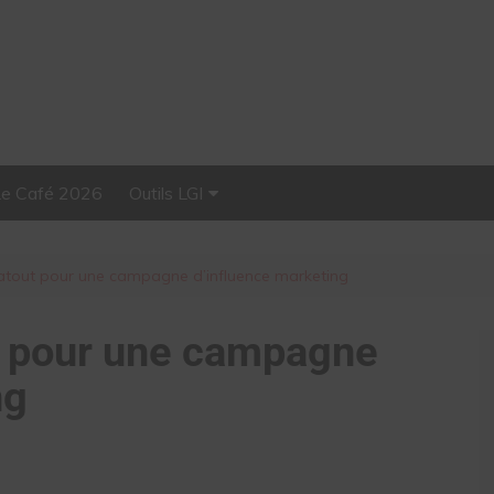
Le Café 2026
Outils LGI
Stellar, plateforme
d’influence tout-en-un
 atout pour une campagne d’influence marketing
t pour une campagne
ng