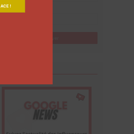
ACE !
Nom
Envoyer
Google News