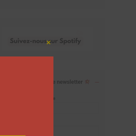
Close
this
module
Abonnez-vous à notre newsletter
Adresse de messagerie
Prénom