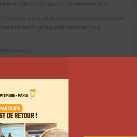
ulue et celle perçue par les consommateurs. »
 s’intéresse aux produits ou aux services. Dans le cas
tonné de savoir qu’une publication sur trois
rendez-vous
ici
.
ttw&feature=emb_title
es influenceurs sur
Twitter
 à
notre newsletter