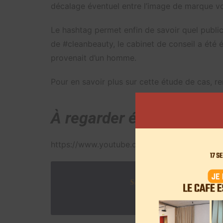
décalage éventuel entre l’image de marque vo
Le hashtag permet enfin de savoir quel public
de #cleanbeauty, le cabinet de conseil a été é
provenait d’un homme.
Pour en savoir plus sur cette étude de cas, 
À regarder également:
https://www.youtube.com/watch?v=GMPn0oox
Suivez l'actualité d
Abonnez-vous