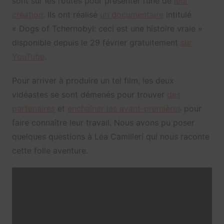
sont sur les routes pour présenter l’une de
leur
création
. Ils ont réalisé
un documentaire
intitulé
« Dogs of Tchernobyl: ceci est une histoire vraie »
disponible depuis le 29 février gratuitement
sur
YouTube
.
Pour arriver à produire un tel film, les deux
vidéastes se sont démenés pour trouver
des
partenaires
et
enchaîner les avant-premières
pour
faire connaître leur travail. Nous avons pu poser
quelques questions à Léa Camilleri qui nous raconte
cette folle aventure.