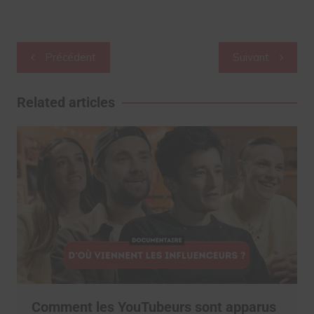
Navigation
Précédent
Suivant
de
l’article
Related articles
Comment les YouTubeurs sont apparus