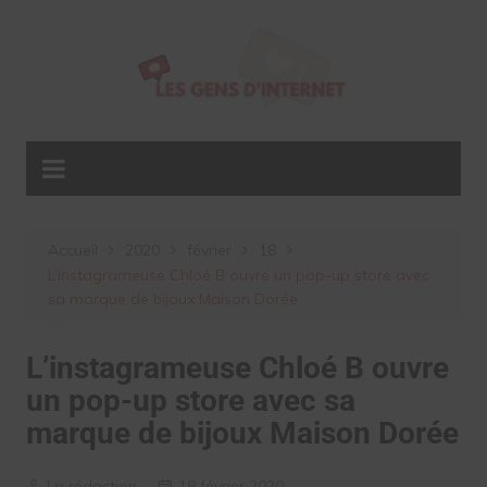
Aller
au
contenu
Accueil
2020
février
18
L’instagrameuse Chloé B ouvre un pop-up store avec
sa marque de bijoux Maison Dorée
L’instagrameuse Chloé B ouvre
un pop-up store avec sa
marque de bijoux Maison Dorée
La rédaction
18 février 2020