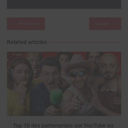
Navigation
Précédent
Suivant
de
l’article
Related articles
Top 10 des partenariats sur YouTube au