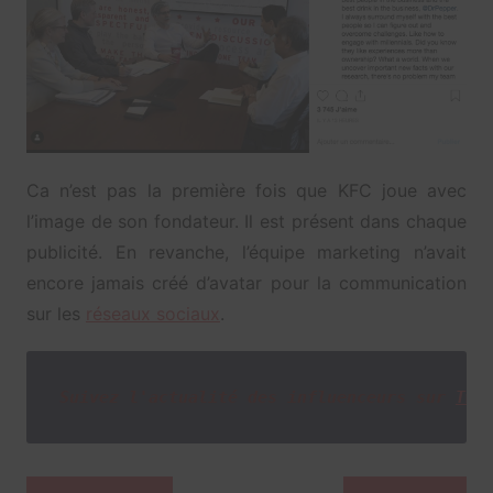
Ca n’est pas la première fois que KFC joue avec
l’image de son fondateur. Il est présent dans chaque
publicité. En revanche, l’équipe marketing n’avait
encore jamais créé d’avatar pour la communication
sur les
réseaux sociaux
.
Suivez l'actualité des influenceurs sur
Twi
Navigation