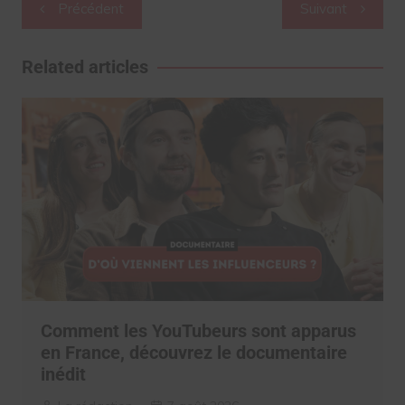
Navigation
Précédent
Suivant
de
l’article
Related articles
Comment les YouTubeurs sont apparus
en France, découvrez le documentaire
inédit