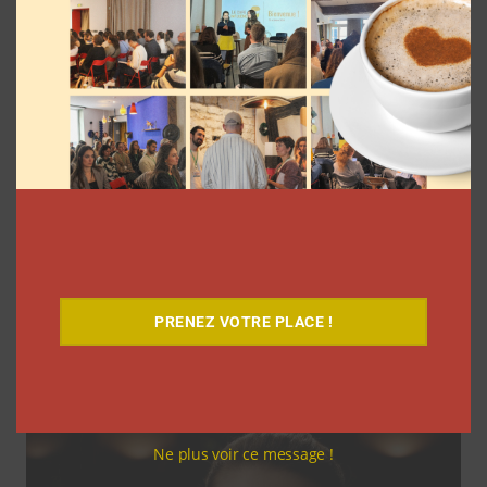
Coupe du Monde 2026: comment
l’agence L’Intrus a « réconcilié »
marques et créateurs de contenu avec
PRENEZ VOTRE PLACE !
M6
Clara Phelippeaux
6 août 2026
Ne plus voir ce message !