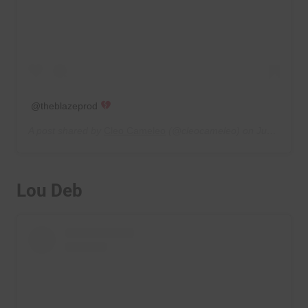
@theblazeprod
A post shared by
Cleo Cameleo
(@cleocameleo) on
Jun 22, 2019 at 7:17am PDT
Lou Deb