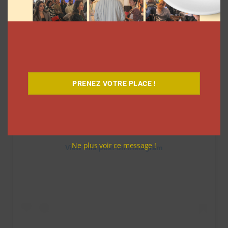
PRENEZ VOTRE PLACE !
Ne plus voir ce message !
View this post on Instagram