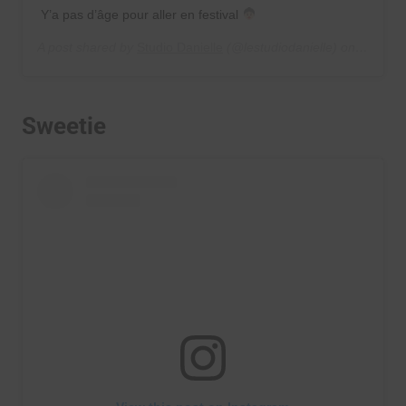
Y’a pas d’âge pour aller en festival
A post shared by
Studio Danielle
(@lestudiodanielle) on
Jun 22,
Sweetie