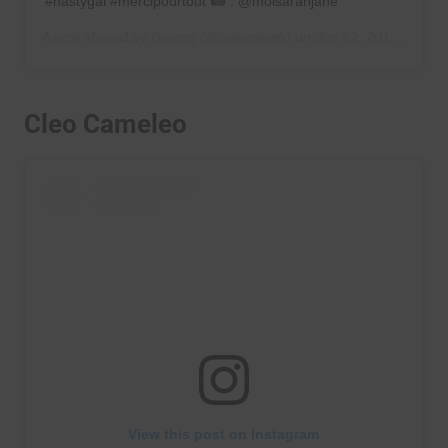
#nastygal #mercipourtout
: @moisarahjane
A post shared by
Gwenn
(@sweetieytb) on
Jun 22, 2019 at 8:19am PDT
Cleo Cameleo
View this post on Instagram