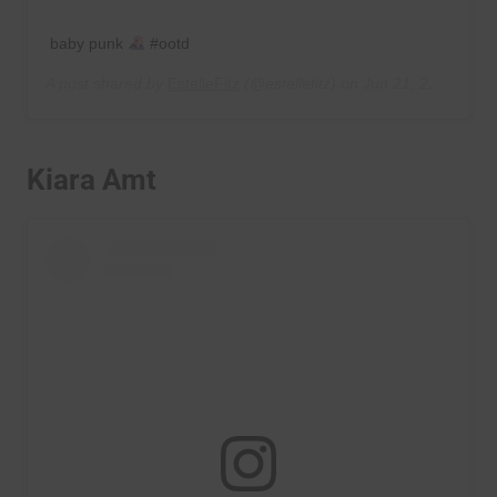
baby punk
#ootd
A post shared by
EstelleFitz
(@estellefitz) on
Jun 21, 2019 at 9:36am PDT
Kiara Amt