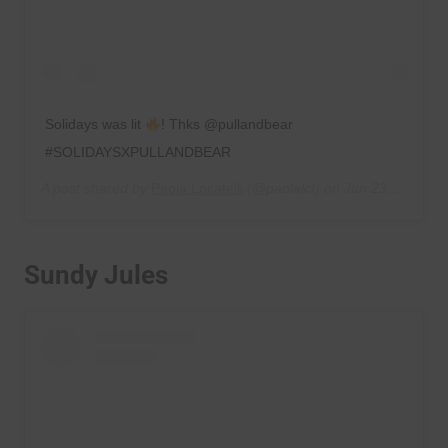
Solidays was lit
! Thks @pullandbear
#SOLIDAYSXPULLANDBEAR
A post shared by
Paola Locatelli
(@paolalct) on
Jun 23, 2019 at 12:58pm PDT
Sundy Jules