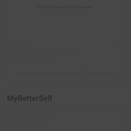
View this post on Instagram
A post shared by Meganvlt • Megan Villiot (@meganvlt)
MyBetterSelf