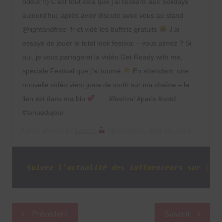
odeur !!) C’est tout cela que j’ai ressenti aux Solidays
aujourd’hui, après avoir discuté avec vous au stand
@lightandfree_fr et vidé les buffets gratuits
J’ai
essayé de jouer le total look festival – vous aimez ? Si
oui, je vous partagerai la vidéo Get Ready with me,
spéciale Festival que j’ai tourné
En attendant, une
nouvelle vidéo vient juste de sortir sur ma chaîne – le
lien est dans ma bio
. . . #festival #paris #ootd
#tenuedujour
A post shared by
Louise
(@mybetter_self) on
Jun 23, 2019 at 12:07pm PDT
Suivez l'actualité des influenceurs sur
Twi
Navigation
Précédent
Suivant