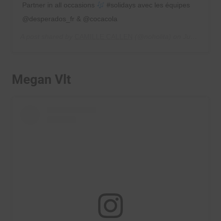
Partner in all occasions
#solidays avec les équipes
@desperados_fr & @cocacola
A post shared by
CAMILLE CALLEN
(@noholita) on
Jun 23, 2019 at 11:16am PDT
Megan Vlt