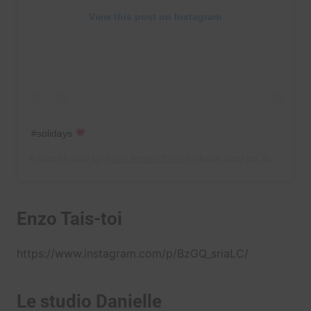
View this post on Instagram
#solidays
A post shared by
Kiara Amato Paris
(@kiara.amt) on
Jun 22, 2019 at 3:10am PDT
Enzo Tais-toi
https://www.instagram.com/p/BzGQ_sriaLC/
Le studio Danielle