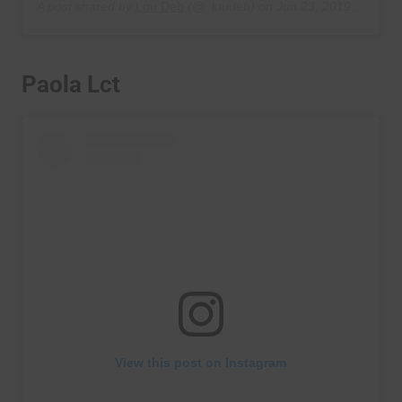
A post shared by
Lou Deb
(@_loudeb) on
Jun 23, 2019 at 7:08am PDT
Paola Lct
View this post on Instagram