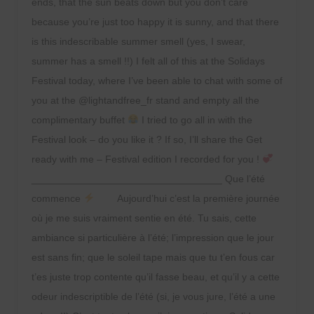
ends, that the sun beats down but you don’t care
because you’re just too happy it is sunny, and that there
is this indescribable summer smell (yes, I swear,
summer has a smell !!) I felt all of this at the Solidays
Festival today, where I’ve been able to chat with some of
you at the @lightandfree_fr stand and empty all the
complimentary buffet
I tried to go all in with the
Festival look – do you like it ? If so, I’ll share the Get
ready with me – Festival edition I recorded for you !
__________________________________ Que l’été
commence
⠀ ⠀ Aujourd’hui c’est la première journée
où je me suis vraiment sentie en été. Tu sais, cette
ambiance si particulière à l’été; l’impression que le jour
est sans fin; que le soleil tape mais que tu t’en fous car
t’es juste trop contente qu’il fasse beau, et qu’il y a cette
odeur indescriptible de l’été (si, je vous jure, l’été a une