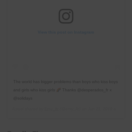
View this post on Instagram
The world has bigger problems than boys who kiss boys
and girls who kiss girls
Thanks @desperados_fr x
@solidays
A post shared by
Emy_ltr
(@emy_ltr) on
Jun 21, 2019 at 10:01am PDT