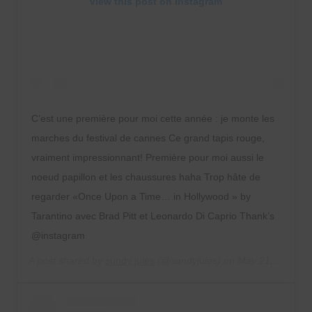
View this post on Instagram
C’est une première pour moi cette année : je monte les
marches du festival de cannes Ce grand tapis rouge,
vraiment impressionnant! Première pour moi aussi le
noeud papillon et les chaussures haha Trop hâte de
regarder «Once Upon a Time… in Hollywood » by
Tarantino avec Brad Pitt et Leonardo Di Caprio Thank’s
@instagram
A post shared by
sundy jules
(@sundyjules) on
May 21, 2019 at 9:15am PDT