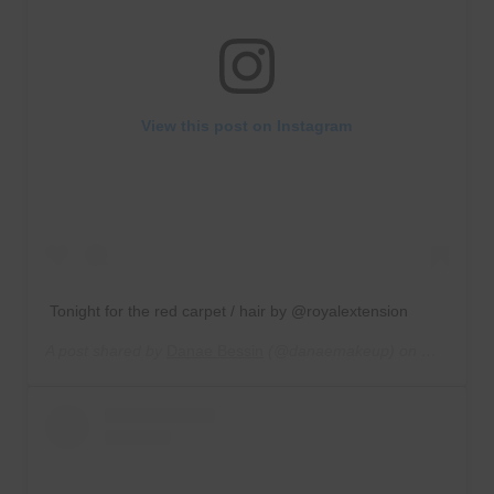
View this post on Instagram
Tonight for the red carpet / hair by @royalextension
A post shared by
Danae Bessin
(@danaemakeup) on
May 20, 2