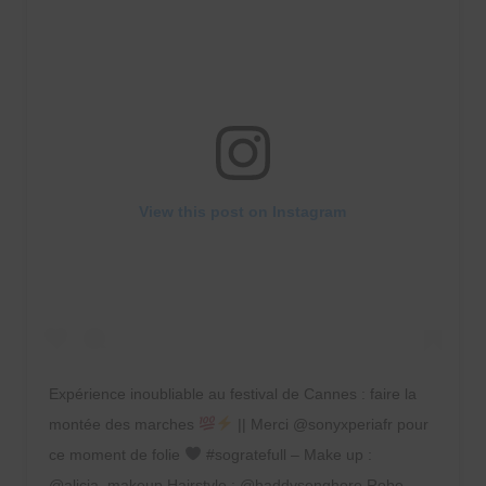
View this post on Instagram
Expérience inoubliable au festival de Cannes : faire la
montée des marches
|| Merci @sonyxperiafr pour
ce moment de folie
#sogratefull – Make up :
@alicia_makeup Hairstyle : @haddysenghore Robe