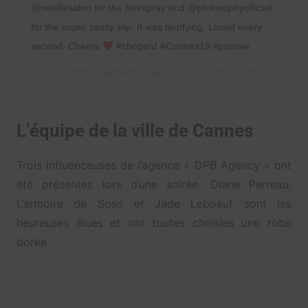
@nevillesalon for the hairspray and @philosophyofficial
for the super sassy slip. It was terrifying. Loved every
second. Cheers
#chopard #Cannes19 #partner
A post shared by
Camille Charriere
(@camillecharriere) on
May 
L’équipe de la ville de Cannes
Trois influenceuses de l’agence « DPB Agency » ont
été présentes lors d’une soirée. Diane Perreau,
L’armoire de Soso et Jade Leboeuf sont les
heureuses élues et ont toutes choisies une robe
dorée.