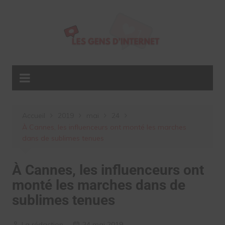
Aller
au
contenu
Accueil
2019
mai
24
À Cannes, les influenceurs ont monté les marches
dans de sublimes tenues
À Cannes, les influenceurs ont
monté les marches dans de
sublimes tenues
La rédaction
24 mai 2019