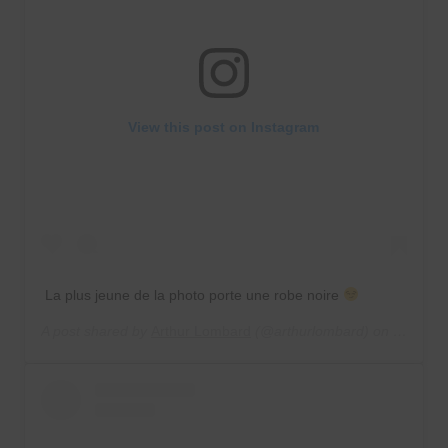
View this post on Instagram
La plus jeune de la photo porte une robe noire
A post shared by
Arthur Lombard
(@arthurlombard) on
May 22,