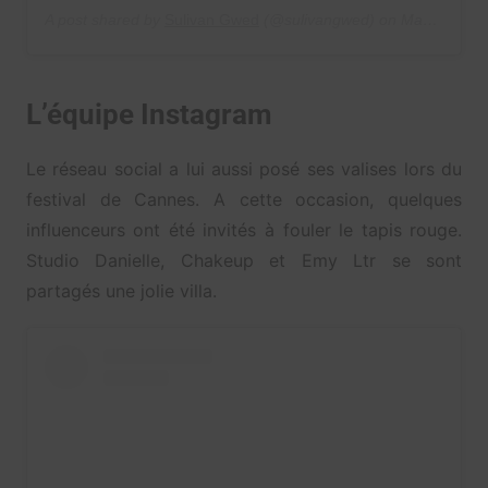
A post shared by
Sulivan Gwed
(@sulivangwed) on
May 22, 2019 at 12:19pm PDT
L’équipe Instagram
Le réseau social a lui aussi posé ses valises lors du
festival de Cannes. A cette occasion, quelques
influenceurs ont été invités à fouler le tapis rouge.
Studio Danielle, Chakeup et Emy Ltr se sont
partagés une jolie villa.