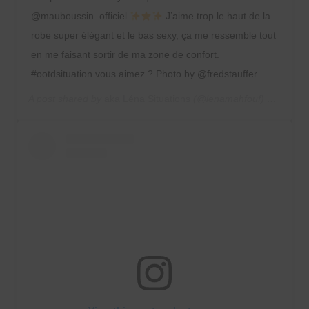
@mauboussin_officiel
J’aime trop le haut de la
robe super élégant et le bas sexy, ça me ressemble tout
en me faisant sortir de ma zone de confort.
#ootdsituation vous aimez ? Photo by @fredstauffer
A post shared by
aka Léna Situations
(@lenamahfouf) on
May 2