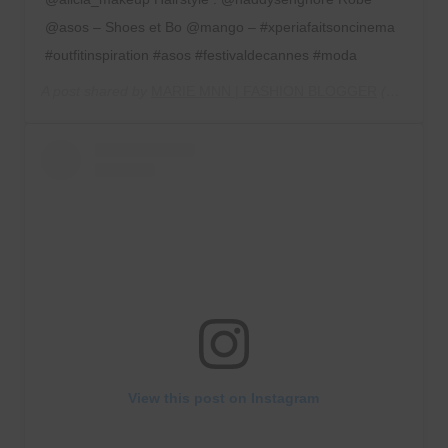
@asos – Shoes et Bo @mango – #xperiafaitsoncinema
#outfitinspiration #asos #festivaldecannes #moda
A post shared by
MARIE MNN | FASHION BLOGGER
(@marieandmood) on
View this post on Instagram