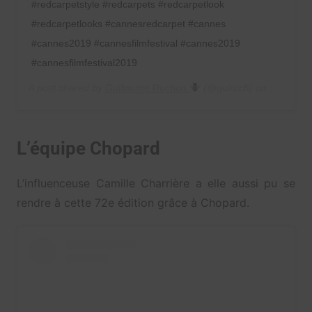
#redcarpetstyle #redcarpets #redcarpetlook
#redcarpetlooks #cannesredcarpet #cannes
#cannes2019 #cannesfilmfestival #cannes2019
#cannesfilmfestival2019
A post shared by
Guillaume Ruchon
(@guiruch) on
May 22, 
L’équipe Chopard
L’influenceuse Camille Charrière a elle aussi pu se
rendre à cette 72e édition grâce à Chopard.