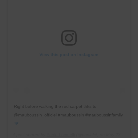
View this post on Instagram
Right before walking the red carpet thks to
@mauboussin_officiel #mauboussin #mauboussinfamily
A post shared by
Paola Locatelli
(@paolalct) on
May 23, 2019 at 3:49am PDT