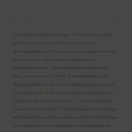
Once Upon A Time In Cannes
• C’était une grande
première pour nous et c’est grâce à la team
@sonyxperiafr que l’on a pu vivre une expérience hors
du commun en allant visionner le dernier film
#QuentinTarantino : #OnceUponATimeInHollywood
avec, entre autres, Brad Pitt, @leonardodicaprio &
@margotrobbie
Merci aussi @ledressing_lyon pour
ce outfit de folie
Je vous prépare un petit vlog bien
sympa de ces 2 jours à Cannes
Qui est déjà allé à
Cannes pour le festival ? • #xperiafaitsoncinema #Sony
#FestivalDeCannes #festivaldecannes2019 #RedCarpet
#redcarpetdress #redcarpetfashion #redcarpetready