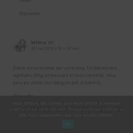
Répondre
Mélina
dit :
25 mai 2019 à 15 h 37 min
J’aime me promener sur votre blog. Un bel univers
agréable. Blog intéressant et bien construit. Vous
pouvez visiter mon blog récent. A bientôt.
Répondre
Nous utilisons des cookies pour vous garantir la meilleure
expérience sur notre site web. Si vous continuez à utiliser ce
site, nous supposerons que vous en êtes satisfait.
Laisser un commentaire
OK
Votre adresse e-mail ne sera pas publiée.
Les champs