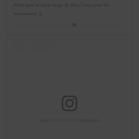
Prête pour le tapis rouge
Merci Lena pour ton
intervention
A post shared by
Kiara Amato
Paris
(@kiara.amt) on
May 22,
View this post on Instagram