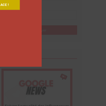
ACE !
Nom
Envoyer
Google News