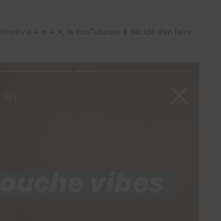
itmotiv « + = + », la YouTubeuse a décidé d’en faire