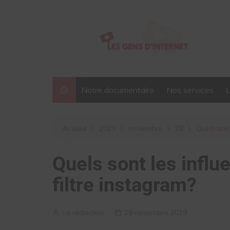
Aller
au
contenu
Notre documentaire
Nos services
Accueil
2019
novembre
28
Quels sont
Quels sont les influ
filtre instagram?
La rédaction
28 novembre 2019