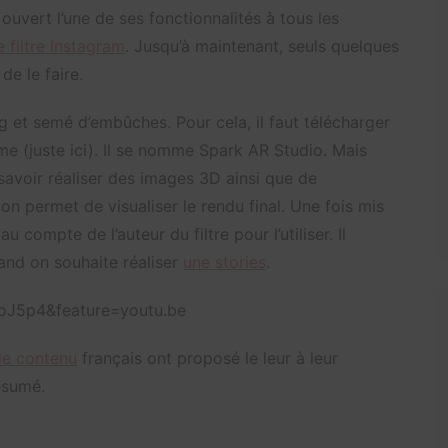
 ouvert l’une de ses fonctionnalités à tous les
 filtre Instagram
. Jusqu’à maintenant, seuls quelques
 de le faire.
ng et semé d’embûches. Pour cela, il faut télécharger
me (juste ici). Il se nomme Spark AR Studio. Mais
savoir réaliser des images 3D ainsi que de
tion permet de visualiser le rendu final. Une fois mis
u compte de l’auteur du filtre pour l’utiliser. Il
and on souhaite réaliser
une stories
.
J5p4&feature=youtu.be
de contenu
français ont proposé le leur à leur
ésumé.