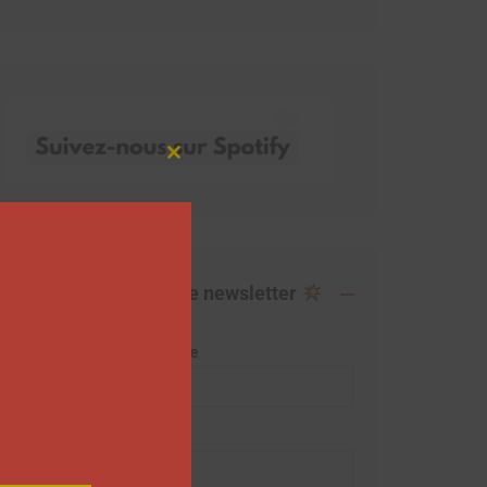
Close
this
module
Abonnez-vous à notre newsletter
Adresse de messagerie
Prénom