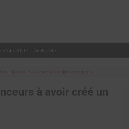
Le Café 2026
Outils LGI
Stellar, plateforme
d’influence tout-en-un
 les influenceurs à avoir créé un filtre instagram?
enceurs à avoir créé un