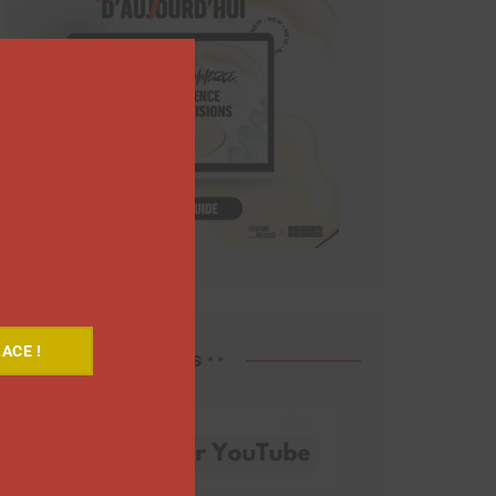
Close
this
module
ACE !
Découvrez nos vidéos