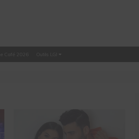
Le Café 2026
Outils LGI
Stellar, plateforme
d’influence tout-en-un