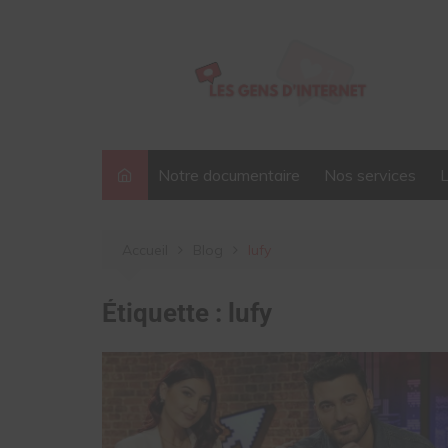
Aller
au
contenu
Notre documentaire
Nos services
Accueil
Blog
lufy
Étiquette :
lufy