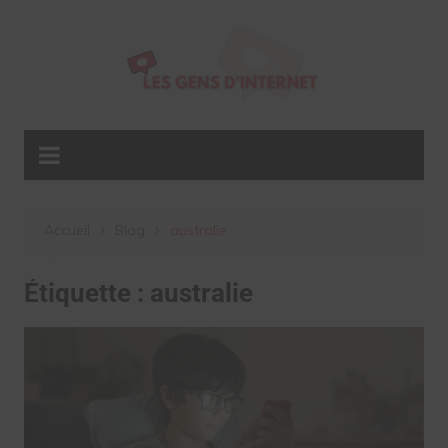
Aller
au
contenu
Accueil
Blog
australie
Étiquette :
australie