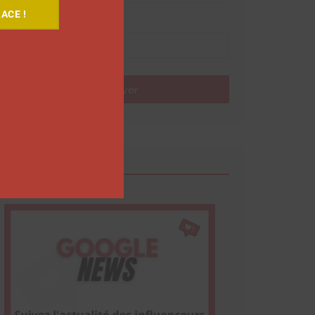
ACE !
Nom
Envoyer
Google News