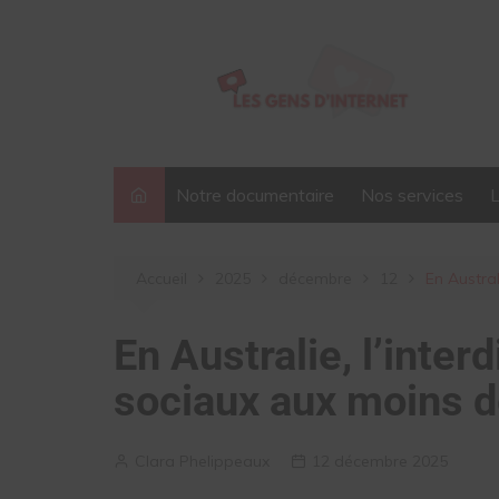
Aller
au
contenu
Notre documentaire
Nos services
Accueil
2025
décembre
12
En Austral
En Australie, l’inter
sociaux aux moins de
Clara Phelippeaux
12 décembre 2025