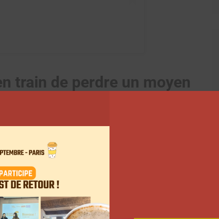
en train de perdre un moyen
», explique une jeune
sateurs partagent leur point de vue sur leur
olescents sont en train de perdre un moyen vital de
e contenu âgée de 14 ans. Elle vit en Australie, et
u’elle alimente avec son père. « Vous nous retirez le
 connecté au monde et vous nous arrachez notre
. Pour l’instant, elle continue de publier des vidéos