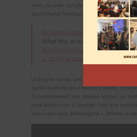
seule, ou avec son père. Une question se pose
des comptes familiaux, tenus par des adultes
@_heyitszoeyandmark
What the actually flip
#socialmed
#australiangovernment
#dobette
♬ original sound – Zoey & Dad
La Empire Family, une chaîne YouTube familia
quitté l’Australie pour vivre à Londres, nota
du bannissement des réseaux sociaux en Austr
nous allons vivre à Londres. Pour être compl
raison que nous déménagons », affirme la mèr