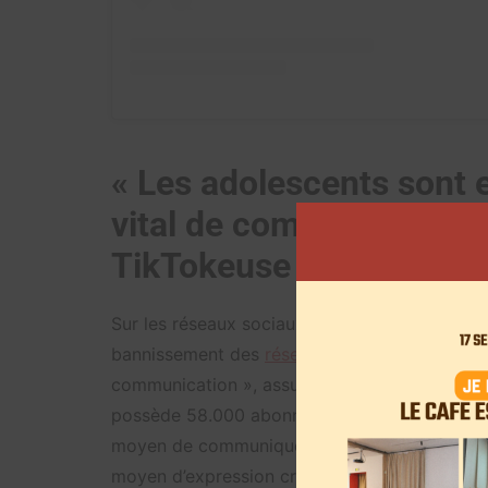
« Les adolescents sont 
vital de communication 
TikTokeuse
Sur les réseaux sociaux, plusieurs jeunes utili
bannissement des
réseaux sociaux
. « Les ad
communication », assure Zoey, une créatrice d
possède 58.000 abonnés sur le profil TikTok q
moyen de communiquer avec nos amis, d’être
moyen d’expression créative », s’insurge-t-elle