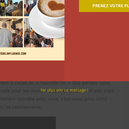
 alors: comment garantir le respect de la loi pour
PRENEZ VOTRE PL
?
iaban
r
#syd
#foryoupageofficial
le avec près de 2 millions d’abonnés a récemment
mment à cause de la nouvelle loi. « Que pensez-vous
Ne plus voir ce message !
alie pour les moins de 16 ans? Charli a 14 ans, mais
ètement honnête avec vous, c’est aussi pour cette
e de l’adolescente.