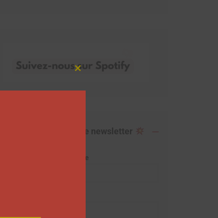
Close
this
module
Abonnez-vous à notre newsletter
Adresse de messagerie
Prénom