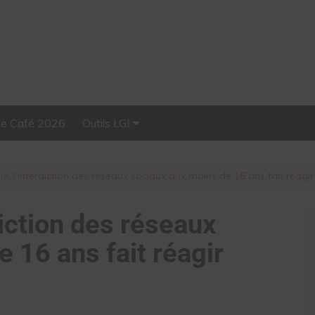
Le Café 2026
Outils LGI
Stellar, plateforme
d’influence tout-en-un
ie, l’interdiction des réseaux sociaux aux moins de 16 ans fait réagir
diction des réseaux
 16 ans fait réagir