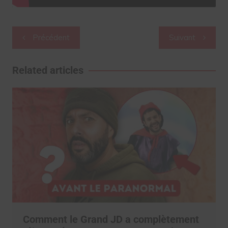
Navigation
Précédent
Suivant
de
l’article
Related articles
Comment le Grand JD a complètement