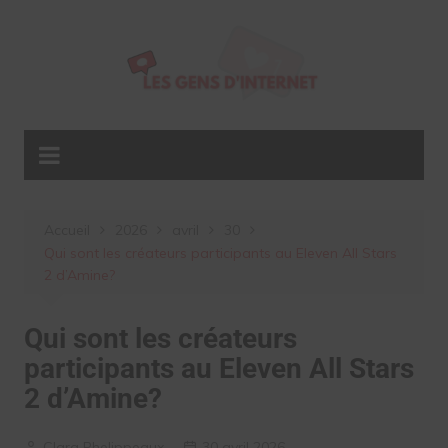
Aller
au
contenu
Accueil
2026
avril
30
Qui sont les créateurs participants au Eleven All Stars
2 d’Amine?
Qui sont les créateurs
participants au Eleven All Stars
2 d’Amine?
Clara Phelippeaux
30 avril 2026