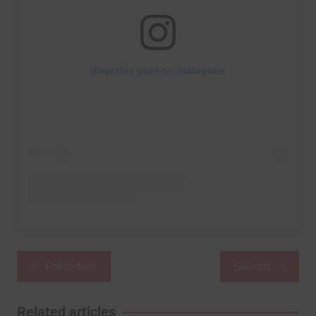
View this post on Instagram
Navigation
Précédent
Suivant
de
l’article
Related articles