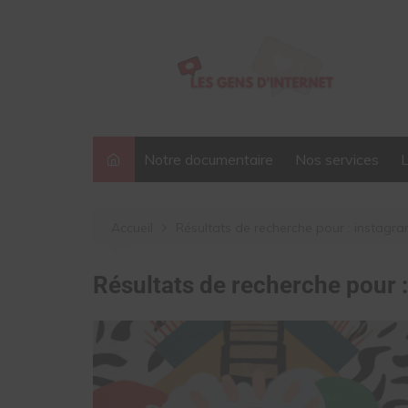
Aller
au
contenu
Notre documentaire
Nos services
Accueil
Résultats de recherche pour : instagr
Résultats de recherche pour 