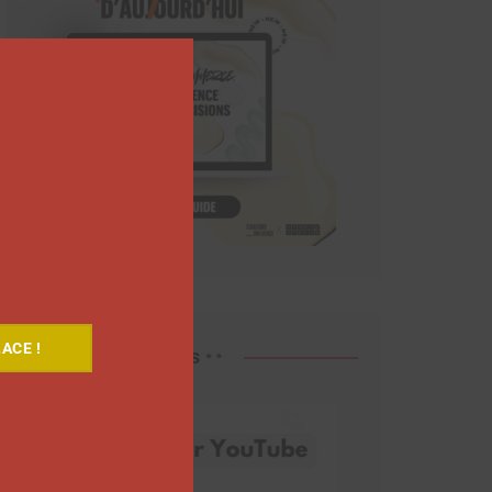
Close
this
module
ACE !
Découvrez nos vidéos