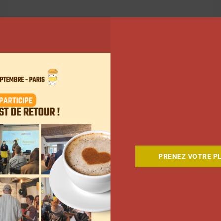
5
6
…
49
Suivant
PRENEZ VOTRE PL