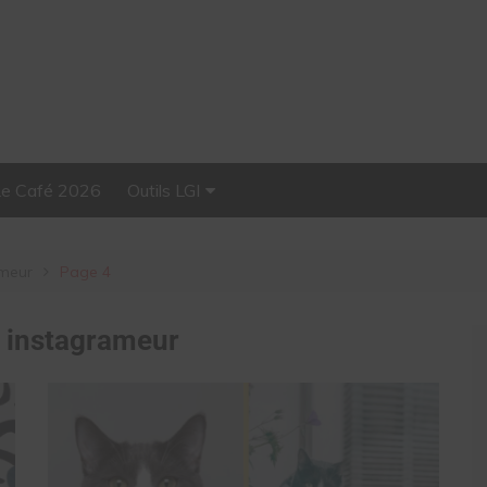
Le Café 2026
Outils LGI
Stellar, plateforme
d’influence tout-en-un
ameur
Page 4
:
instagrameur