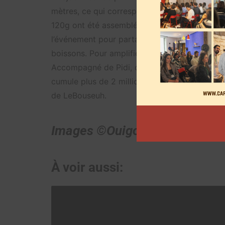
mètres, ce qui correspond à la longueur d’un
120g ont été assemblées avec des 1500 galett
l’événement pour partager gratuitement des g
boissons. Pour amplifier la campagne, Ouigo s
Accompagné de Pidi, des contenus ont été p
cumule plus de 2 millions de vues. Une vidéo
de LeBouseuh.
Images ©Ouigo
À voir aussi: