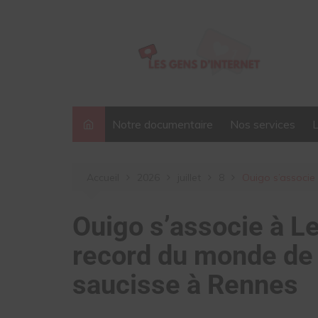
Aller
au
contenu
Notre documentaire
Nos services
Accueil
2026
juillet
8
Ouigo s’associe
Ouigo s’associe à L
record du monde de 
saucisse à Rennes