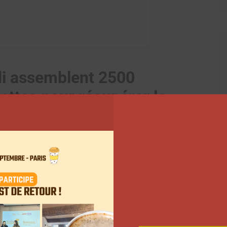
di assemblent 2500
ettes pour récupérer le
cisse-galette à Rennes
nnes. Lors de l’ouverture de la ligne, la ville détenait
-saucisse avant de le perdre quelques mois plus tard.
 de récupérer ce titre, avec une opération qui
mer une simple liaison ferroviaire en véritable
un communiqué de presse.
ord de 136 mètres avec une galette-saucisse de 256