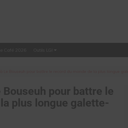
Le Café 2026
Outils LGI
Stellar, plateforme
d’influence tout-en-un
 à Le Bouseuh pour battre le record du monde de la plus longue gal
e Bouseuh pour battre le
la plus longue galette-