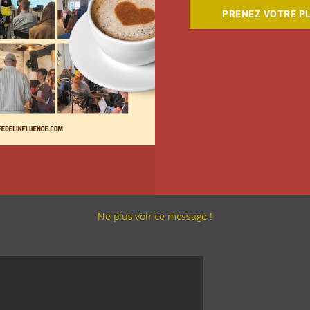
e rame Ouigo classique. Au total, 2500 saucisses de
PRENEZ VOTRE PL
es. Des centaines de Rennais sont venus assister à
alette-saucisses, des crêpes ou encore des
’est associé à un influenceur local: Le Bouseuh.
artagés sur
Instagram
avec des stories et un Reel qui
YouTube
sera prochainement disponible sur la chaîne
Ne plus voir ce message !