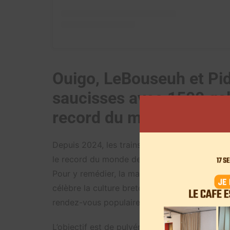
Ouigo, LeBouseuh et Pi
saucisses avec 1500 gal
record du monde de sau
Depuis 2024, les trains Ouigo relient Paris à Re
le record du monde de la plus longue galette
Pour y remédier, la marque a décidé de tenter
célèbre la culture bretonne et pour « transfor
rendez-vous populaire », comme l’explique 
L’objectif est de pulvériser le précédent rec