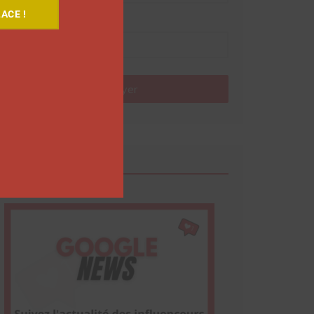
ACE !
Nom
Envoyer
Google News