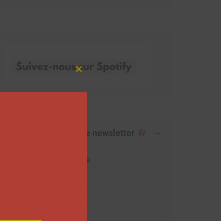
Close
this
module
Abonnez-vous à notre newsletter
Adresse de messagerie
Prénom