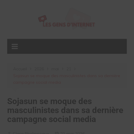
Aller
au
contenu
Accueil
2026
mai
21
Sojasun se moque des masculinistes dans sa dernière
campagne social media
Sojasun se moque des
masculinistes dans sa dernière
campagne social media
Clara Phelippeaux
21 mai 2026