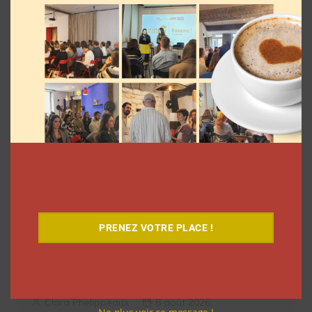
en France, découvrez le documentaire
inédit
La rédaction
7 août 2026
PRENEZ VOTRE PLACE !
Comment le Grand JD a complètement
réinventé son contenu sur YouTube
Clara Phelippeaux
6 août 2026