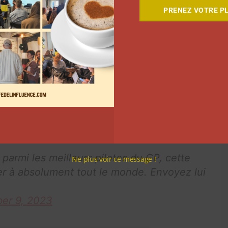
 mes deux derniers plus gros dramas, la tribune et
PRENEZ VOTRE PL
e relation, il y avait 40.000 tweets sur moi Squeezie,
oriété immense sur Internet. 40.000 tweets. Manon ce
s la journée », a conclu le créateur de contenu.
orer avait fortement condamné le cyberharcèlement
 GP Explorer condamne fermement les nombreux
 dernières 24 heures, ainsi que le cyberharcèlement
e Maxime Biaggi, Amixem ou encore le vainqueur
orter leur soutien à leur coéquipière.
armi les meilleurs pilotes du GP, cette
Ne plus voir ce message !
ver à absolument tout le monde. Envoyez lui
er 9, 2023