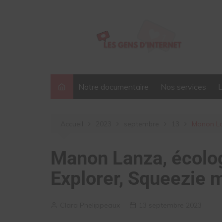
Aller
au
contenu
Notre documentaire
Nos services
Accueil
2023
septembre
13
Manon La
Manon Lanza, écolo
Explorer, Squeezie m
Clara Phelippeaux
13 septembre 2023