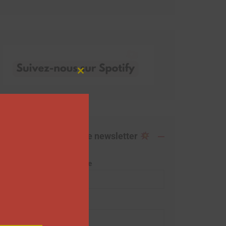
Close
this
module
Abonnez-vous à notre newsletter
Adresse de messagerie
Prénom