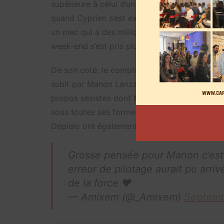
supérieure à celui d’un homme. Quand j’ai fait
quand Cyprien s’est exprimé sur la fin de notr
un mec qui a des millions d’abonnés, une not
week-end s’est pris plus de 60.000 tweets dan
De son coté, le compte
Instagram
du GP Expl
subit par Manon Lanza dans une story. « Le
propos sexistes dont Manon a été victime ces
sous toutes ses formes ». Des pilotes comm
Depielo ont également pris la parole pour app
Grosse pensée pour Manon c’est p
erreur de pilotage aurait pu arri
de la force ♥️
— Amixem (@_Amixem)
Septemb