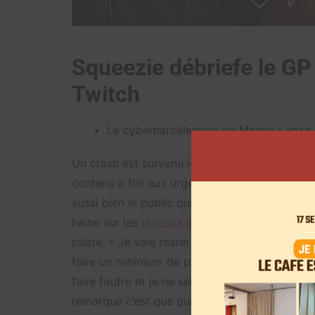
Squeezie débriefe le GP 
Twitch
Le cyberharcèlement de Manon Lanza
Un crash est survenu lors de la course: celu
contenu a fini aux urgences, sans blessures ph
aussi bien le public que les pilotes. À la su
haine sur les
réseaux sociaux
. Squeezie à déc
pilote. « Je vais rester très calme, je ne vais 
faire un minimum de pédagogie pour que les p
faire foutre et je ne serai pas pédagogue deux
remarque c’est que quand il s’agit d’une fem