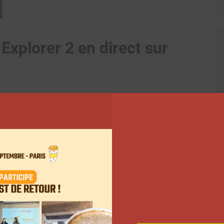
Explorer 2 en direct sur
i de Maxime Biaggi et de Manon Lanza. La créatrice de
ysiques, mais il est sûr que l’accident a inquiété
ite de cet événement, Manon Lanza a reçu une vague de
idé de contrer ce cyberharcèlement et de soutenir la
pas m’énerver, je resterai calme. Je pense qu’il faut
rochaines fois que cela arrive, vous irez bien vous
 fois », s’est emporté l’influenceur. « Ce qu’on
me, la quantité de messages de haine à son égard est