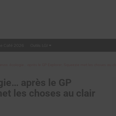
Le Café 2026
Outils LGI
Stellar, plateforme
d’influence tout-en-un
nza, écologie… après le GP Explorer, Squeezie met les choses au cla
gie… après le GP
et les choses au clair