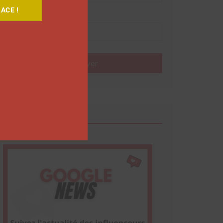
ACE !
Nom
Envoyer
Google News