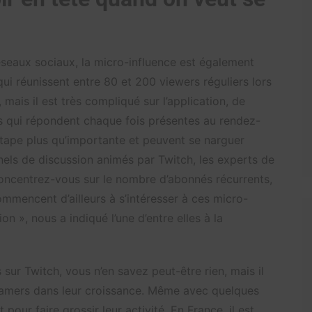
seaux sociaux, la micro-influence est également
 qui réunissent entre 80 et 200 viewers réguliers lors
 mais il est très compliqué sur l’application, de
s qui répondent chaque fois présentes au rendez-
étape plus qu’importante et peuvent se narguer
els de discussion animés par Twitch, les experts de
concentrez-vous sur le nombre d’abonnés récurrents,
ommencent d’ailleurs à s’intéresser à ces micro-
on », nous a indiqué l’une d’entre elles à la
s sur Twitch, vous n’en savez peut-être rien, mais il
reamers dans leur croissance. Même avec quelques
 pour faire grossir leur activité. En France, il est