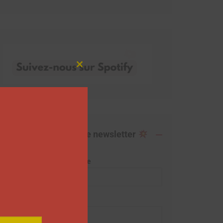
Close
this
module
Abonnez-vous à notre newsletter
Adresse de messagerie
Prénom