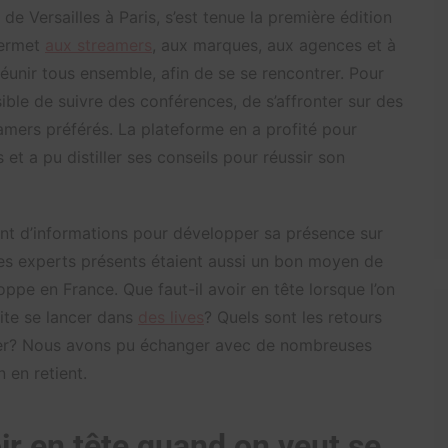
 de Versailles à Paris, s’est tenue la première édition
permet
aux streamers
, aux marques, aux agences et à
unir tous ensemble, afin de se se rencontrer. Pour
sible de suivre des conférences, de s’affronter sur des
eamers préférés. La plateforme en a profité pour
 et a pu distiller ses conseils pour réussir son
ent d’informations pour développer sa présence sur
les experts présents étaient aussi un bon moyen de
e en France. Que faut-il avoir en tête lorsque l’on
ite se lancer dans
des lives
? Quels sont les retours
uper? Nous avons pu échanger avec de nombreuses
n en retient.
ir en tête quand on veut se