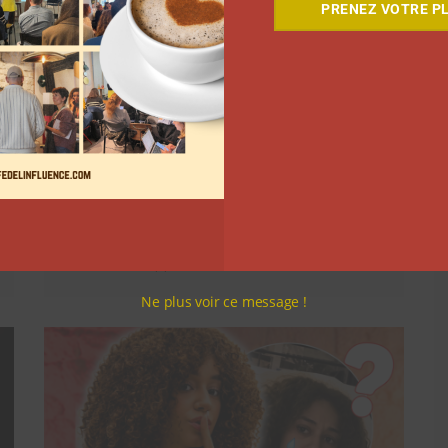
PRENEZ VOTRE PL
Comment le Grand JD a
complètement réinventé son
contenu sur YouTube
Clara Phelippeaux
6 août 2026
Ne plus voir ce message !