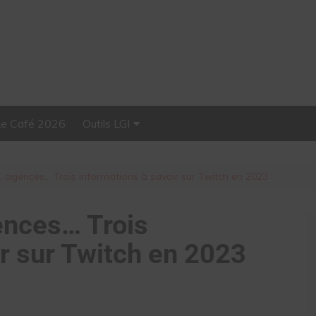
Le Café 2026
Outils LGI
Stellar, plateforme
d’influence tout-en-un
e, agences… Trois informations à savoir sur Twitch en 2023
ences… Trois
ir sur Twitch en 2023