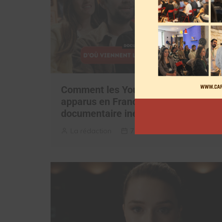
Comment les YouTubeurs sont
apparus en France, découvrez le
documentaire inédit
La rédaction
7 août 2026