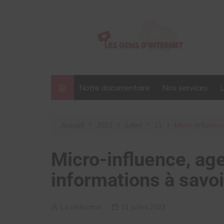
Aller
au
contenu
Notre documentaire
Nos services
Accueil
2023
juillet
11
Micro-influenc
Micro-influence, ag
informations à savo
La rédaction
11 juillet 2023