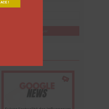
ACE !
Nom
Envoyer
Google News