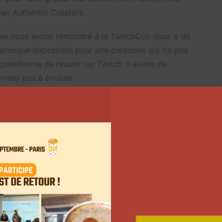
en Authentic Creators.
e nous avons rencontré à la TwitchCon nous a dit
st presque impossible pour une personne qui n’a pas
ateforme de réussir sur Twitch. Il existe de
rivent pas à évoluer.
ient utiles !
Suivant