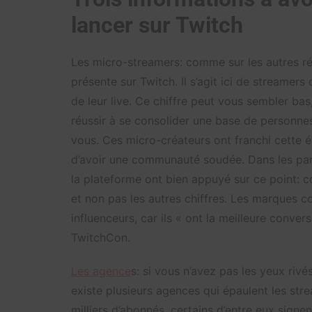
lancer sur Twitch
Les micro-streamers: comme sur les autres ré
présente sur Twitch. Il s’agit ici de streamers
de leur live. Ce chiffre peut vous sembler bas,
réussir à se consolider une base de personne
vous. Ces micro-créateurs ont franchi cette 
d’avoir une communauté soudée. Dans les pan
la plateforme ont bien appuyé sur ce point: 
et non pas les autres chiffres. Les marques c
influenceurs, car ils «
ont la meilleure conversi
TwitchCon.
Les agence
s: si vous n’avez pas les yeux rivé
existe plusieurs agences qui épaulent les st
milliers d’abonnés, certains d’entre eux signent