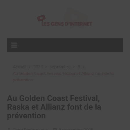
Aller
au
contenu
Accueil
2025
septembre
9
Au Golden Coast Festival, Raska et Allianz font de la
prévention
Au Golden Coast Festival,
Raska et Allianz font de la
prévention
Clara Phelippeaux
9 septembre 2025