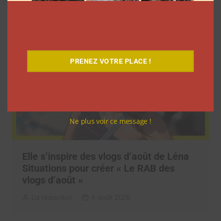
La rédaction
5 août 2026
PRENEZ VOTRE PLACE !
Ne plus voir ce message !
Elle s’inspire des vlogs d’août de Léna
Situations pour créer « Le RAB des
vlogs d’août »
La rédaction
4 août 2026