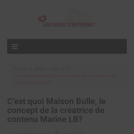
Aller
au
contenu
Accueil
2025
mai
13
C’est quoi Maison Bulle, le concept de la créatrice de
contenu Marine LB?
C’est quoi Maison Bulle, le
concept de la créatrice de
contenu Marine LB?
Clara Phelippeaux
13 mai 2025