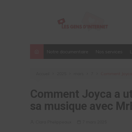
Aller
au
contenu
Notre documentaire
Nos services
Accueil
2025
mars
7
Comment Joyca a
Comment Joyca a util
sa musique avec Mr
Clara Phelippeaux
7 mars 2025