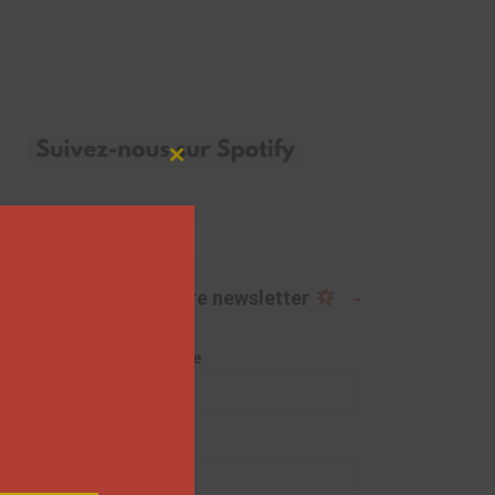
Close
this
module
Abonnez-vous à notre newsletter
Adresse de messagerie
Prénom