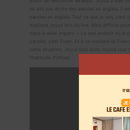
Avant de rencontrer MrBeast, Joyca a bien compr
ne sait pas écrire des paroles en anglais, il e
paroles en anglais. Tout ce que je sais, c’est 
explique Joyca lors du live. Mais difficile pou
dans le délai imparti. « Le seul endroit où je
paroles, c’est Fiverr. Et à ce moment-là Fiverr
cette situation, Joyca s’est donc tourné tout 
l’habitude d’utiliser.