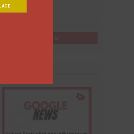
ACE !
Nom
Envoyer
Google News