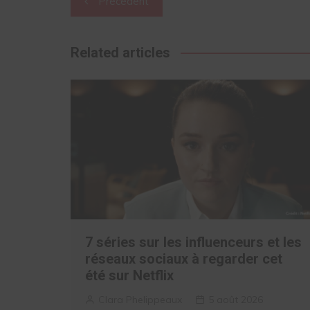
Précédent
de
l’article
Related articles
7 séries sur les influenceurs et les
réseaux sociaux à regarder cet
été sur Netflix
Clara Phelippeaux
5 août 2026