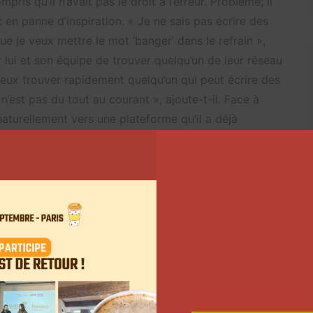
is qu’il n’avait pas le droit à l’erreur. Problème; il
st en panne d’inspiration. « Je ne sais pas écrire des
que je veux mettre le mot ‘banger’ dans le refrain »,
r lui et son équipe de trouver quelqu’un de leur réseau
 peux trouver rapidement quelqu’un qui peut écrire des
 n’est pas du tout au courant », ajoute-t-il. Face à
naturellement vers une plateforme qu’il a déjà