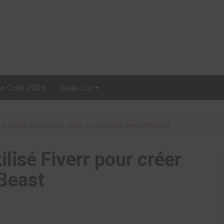
Le Café 2026
Outils LGI
Stellar, plateforme
d’influence tout-en-un
 utilisé Fiverr pour créer sa musique avec MrBeast
isé Fiverr pour créer
Beast