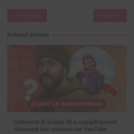
Navigation
Précédent
Suivant
de
l’article
Related articles
Comment le Grand JD a complètement
réinventé son contenu sur YouTube